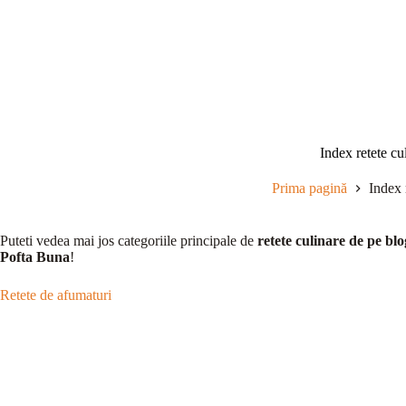
Sari
la
conținut
Index retete cu
Prima pagină
Index 
Puteti vedea mai jos categoriile principale de
retete culinare de pe blo
Pofta Buna
!
Retete de afumaturi