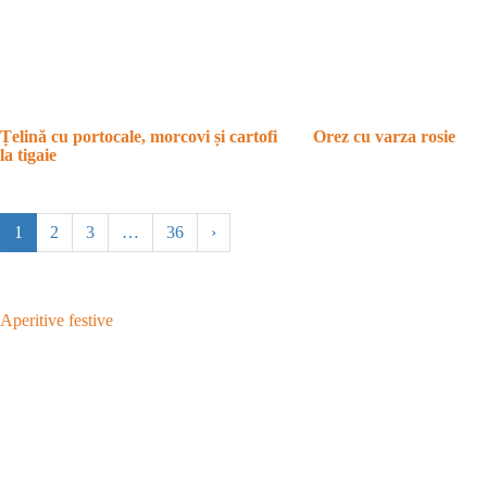
Țelină cu portocale, morcovi și cartofi
Orez cu varza rosie
la tigaie
1
2
3
…
36
›
Aperitive festive