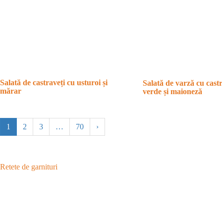
Salată de castraveți cu usturoi și
Salată de varză cu cast
mărar
verde și maioneză
1
2
3
…
70
›
Retete de garnituri