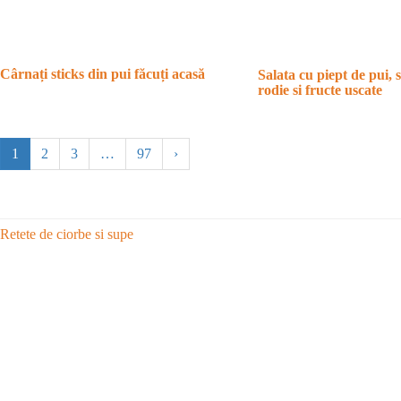
Cârnați sticks din pui făcuți acasă
Salata cu piept de pui, s
rodie si fructe uscate
1
2
3
…
97
›
Retete de ciorbe si supe