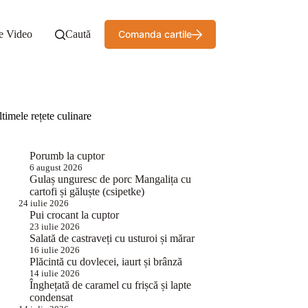
e Video
Caută
Comanda cartile
timele rețete culinare
Porumb la cuptor
6 august 2026
Gulaș unguresc de porc Mangalița cu
cartofi și găluște (csipetke)
24 iulie 2026
Pui crocant la cuptor
23 iulie 2026
Salată de castraveți cu usturoi și mărar
16 iulie 2026
Plăcintă cu dovlecei, iaurt și brânză
14 iulie 2026
Înghețată de caramel cu frișcă și lapte
condensat