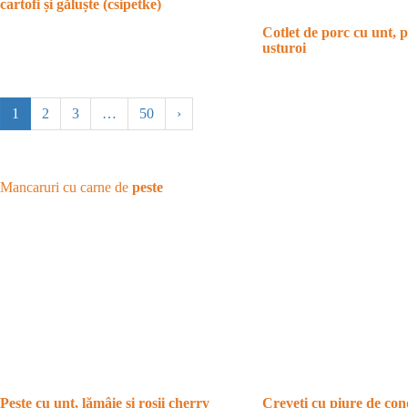
cartofi și găluște (csipetke)
Cotlet de porc cu unt, p
usturoi
1
2
3
…
50
›
Mancaruri cu carne de
peste
Creveti cu piure de cono
Pește cu unt, lămâie și roșii cherry