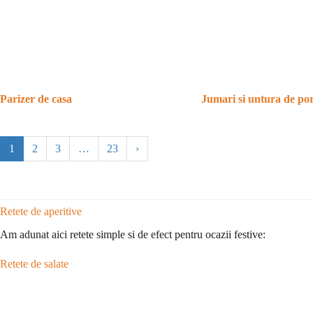
Parizer de casa
Jumari si untura de po
1
2
3
…
23
›
Retete de aperitive
Am adunat aici retete simple si de efect pentru ocazii festive:
Retete de salate