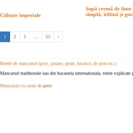
Supă cremă de linte 
simplă, ieftină și gu
Găluște imperiale
1
2
3
…
53
›
Retete de mancaruri (porc, pasare, peste, tocaturi, de post etc.)
Mancaruri traditionale sau din bucataria internationala, retete explicate 
Mancaruri cu carne de
porc