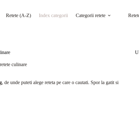
Retete (A-Z)
Index categorii
Categorii retete
Retet
linare
Ul
retete culinare
g
, de unde puteti alege reteta pe care o cautati. Spor la gatit si