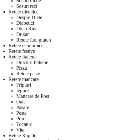
Sosuri mixte
Sosuri reci
Retete dietetice
Despre Diete
Diabetici
Dieta Rina
Dukan
Retete fara gluten
Retete economice
Retete festive
Retete Italiene
Dulciuri Italiene
Pizza
Retete paste
Retete mancare
Fripturi
Iepure
Mancare de Post
Oaie
Pasare
Peste
Porc
Tocaturi
Vita
Retete Rapide