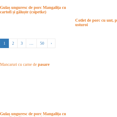
Gulaș unguresc de porc Mangalița cu
cartofi și găluște (csipetke)
Cotlet de porc cu unt, p
usturoi
1
2
3
…
50
›
Mancaruri cu carne de
pasare
Gulaș unguresc de porc Mangalița cu