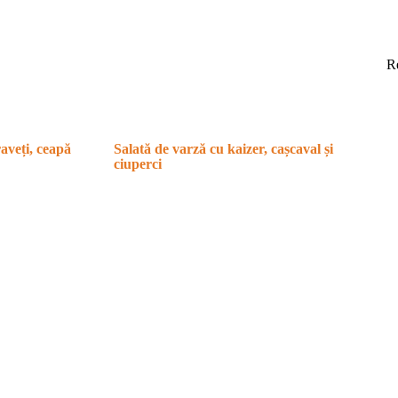
R
raveți, ceapă
Salată de varză cu kaizer, cașcaval și
ciuperci