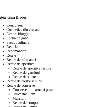
ețete Gina Bradea
Concursuri
Cosmetica din camara
Despre blogging
Lectia de gatit
Pseudoculinare
Reciclate
Recomandari
Retete
Retete de afumaturi
Retete de aperitive
Retete de aperitive festive
Retete de garnituri
Retete de salate
Retete de ciorbe si supe
Retete de conserve
Conserve din carne si peste
Dulceata/ Gem
Muraturi
Retete de compot
Retete de lichior