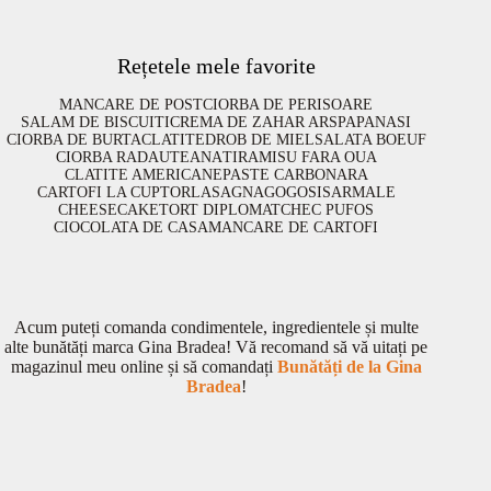
Rețetele mele favorite
MANCARE DE POST
CIORBA DE PERISOARE
SALAM DE BISCUITI
CREMA DE ZAHAR ARS
PAPANASI
CIORBA DE BURTA
CLATITE
DROB DE MIEL
SALATA BOEUF
CIORBA RADAUTEANA
TIRAMISU FARA OUA
CLATITE AMERICANE
PASTE CARBONARA
CARTOFI LA CUPTOR
LASAGNA
GOGOSI
SARMALE
CHEESECAKE
TORT DIPLOMAT
CHEC PUFOS
CIOCOLATA DE CASA
MANCARE DE CARTOFI
Acum puteți comanda condimentele, ingredientele și multe
alte bunătăți marca Gina Bradea! Vă recomand să vă uitați pe
magazinul meu online și să comandați
Bunătăți de la Gina
Bradea
!