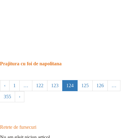
Prajitura cu foi de napolitana
‹
1
…
122
123
124
125
126
…
355
›
Retete de fursecuri
Nu am găsit niciun articol.