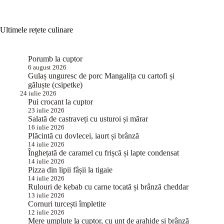
Ultimele rețete culinare
Porumb la cuptor
6 august 2026
Gulaș unguresc de porc Mangalița cu cartofi și
găluște (csipetke)
24 iulie 2026
Pui crocant la cuptor
23 iulie 2026
Salată de castraveți cu usturoi și mărar
16 iulie 2026
Plăcintă cu dovlecei, iaurt și brânză
14 iulie 2026
Înghețată de caramel cu frișcă și lapte condensat
14 iulie 2026
Pizza din lipii fâșii la tigaie
14 iulie 2026
Rulouri de kebab cu carne tocată și brânză cheddar
13 iulie 2026
Cornuri turcești împletite
12 iulie 2026
Mere umplute la cuptor, cu unt de arahide și brânză