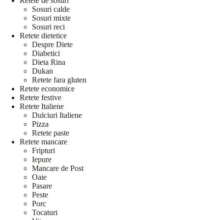
Retete de sosuri
Sosuri calde
Sosuri mixte
Sosuri reci
Retete dietetice
Despre Diete
Diabetici
Dieta Rina
Dukan
Retete fara gluten
Retete economice
Retete festive
Retete Italiene
Dulciuri Italiene
Pizza
Retete paste
Retete mancare
Fripturi
Iepure
Mancare de Post
Oaie
Pasare
Peste
Porc
Tocaturi