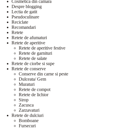
Cosmetica din camara
Despre blogging
Lectia de gatit
Pseudoculinare
Reciclate
Recomandari
Retete
Retete de afumaturi
Retete de aperitive
Retete de aperitive festive
Retete de garnituri
Retete de salate
Retete de ciorbe si supe
Retete de conserve
Conserve din carne si peste
Dulceata/ Gem
Muraturi
Retete de compot
Retete de lichior
Sirop
Zacusca
Zarzavaturi
Retete de dulciuri
Bomboane
Fursecuri