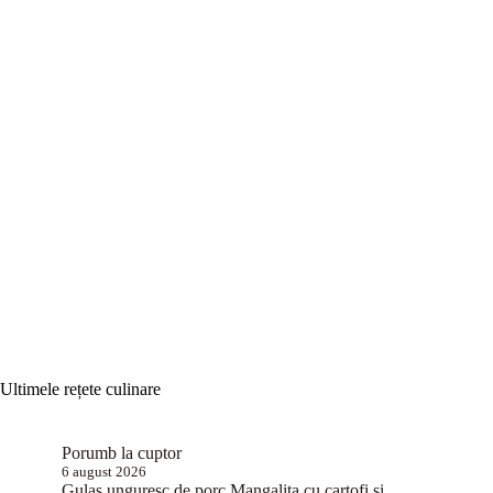
Ultimele rețete culinare
Porumb la cuptor
6 august 2026
Gulaș unguresc de porc Mangalița cu cartofi și