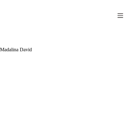
Sari
la
conținut
Madalina David