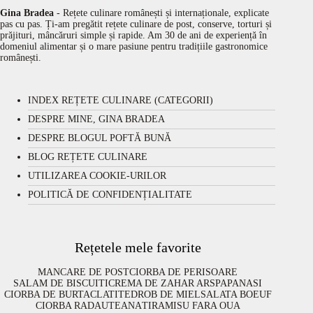
Gina Bradea
- Rețete culinare românești și internaționale, explicate
pas cu pas. Ți-am pregătit rețete culinare de post, conserve, torturi și
prăjituri, mâncăruri simple și rapide. Am 30 de ani de experiență în
domeniul alimentar și o mare pasiune pentru tradițiile gastronomice
românești.
INDEX REȚETE CULINARE (CATEGORII)
DESPRE MINE, GINA BRADEA
DESPRE BLOGUL POFTĂ BUNĂ
BLOG REȚETE CULINARE
UTILIZAREA COOKIE-URILOR
POLITICĂ DE CONFIDENȚIALITATE
Rețetele mele favorite
MANCARE DE POST
CIORBA DE PERISOARE
SALAM DE BISCUITI
CREMA DE ZAHAR ARS
PAPANASI
CIORBA DE BURTA
CLATITE
DROB DE MIEL
SALATA BOEUF
CIORBA RADAUTEANA
TIRAMISU FARA OUA