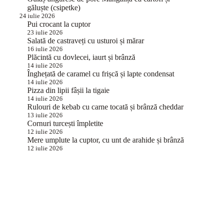
găluște (csipetke)
24 iulie 2026
Pui crocant la cuptor
23 iulie 2026
Salată de castraveți cu usturoi și mărar
16 iulie 2026
Plăcintă cu dovlecei, iaurt și brânză
14 iulie 2026
Înghețată de caramel cu frișcă și lapte condensat
14 iulie 2026
Pizza din lipii fâșii la tigaie
14 iulie 2026
Rulouri de kebab cu carne tocată și brânză cheddar
13 iulie 2026
Cornuri turcești împletite
12 iulie 2026
Mere umplute la cuptor, cu unt de arahide și brânză
12 iulie 2026