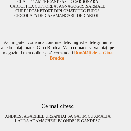
CLATITE AMERICANE
PASTE CARBONARA
CARTOFI LA CUPTOR
LASAGNA
GOGOSI
SARMALE
CHEESECAKE
TORT DIPLOMAT
CHEC PUFOS
CIOCOLATA DE CASA
MANCARE DE CARTOFI
Acum puteți comanda condimentele, ingredientele și multe
alte bunătăți marca Gina Bradea! Vă recomand să vă uitați pe
magazinul meu online și să comandați
Bunătăți de la Gina
Bradea
!
Ce mai citesc
ANDRESSA
GABRIEL URSAN
HAI SA GATIM CU AMALIA
LAURA ADAMACHE
SI BLONDELE GANDESC