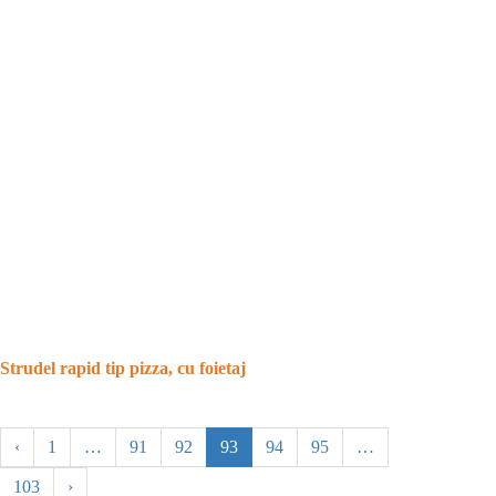
Strudel rapid tip pizza, cu foietaj
‹
1
…
91
92
93
94
95
…
103
›