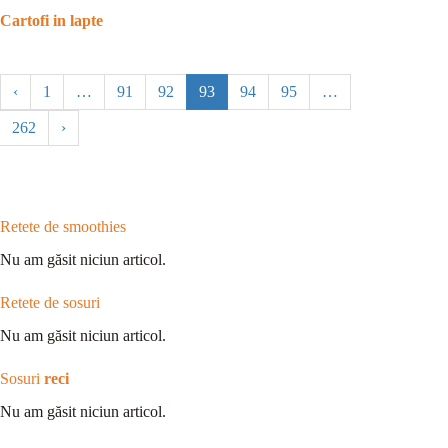
Cartofi in lapte
‹
1
…
91
92
93
94
95
…
262
›
Retete de smoothies
Nu am găsit niciun articol.
Retete de sosuri
Nu am găsit niciun articol.
Sosuri
reci
Nu am găsit niciun articol.