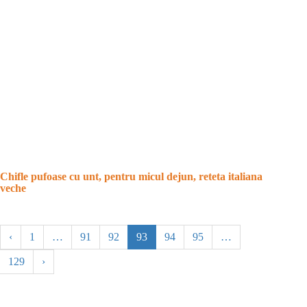
Chifle pufoase cu unt, pentru micul dejun, reteta italiana
veche
‹
1
…
91
92
93
94
95
…
129
›