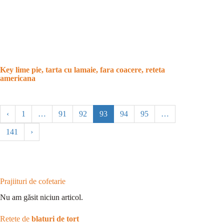
Key lime pie, tarta cu lamaie, fara coacere, reteta
americana
‹
1
…
91
92
93
94
95
…
141
›
Prajiituri de cofetarie
Nu am găsit niciun articol.
Retete de
blaturi de tort