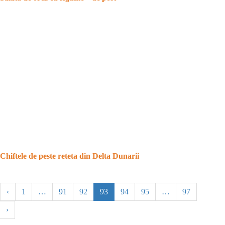
Chiftele de peste reteta din Delta Dunarii
‹
1
…
91
92
93
94
95
…
97
›