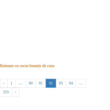
Batoane cu cocos bounty de casa
‹
1
…
90
91
92
93
94
…
355
›