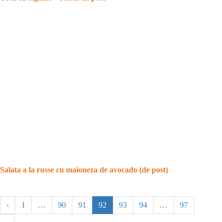
Salata a la russe cu maioneza de avocado (de post)
‹
1
…
90
91
92
93
94
…
97