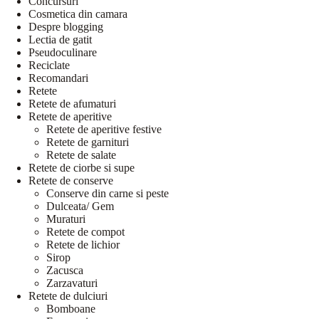
Concursuri
Cosmetica din camara
Despre blogging
Lectia de gatit
Pseudoculinare
Reciclate
Recomandari
Retete
Retete de afumaturi
Retete de aperitive
Retete de aperitive festive
Retete de garnituri
Retete de salate
Retete de ciorbe si supe
Retete de conserve
Conserve din carne si peste
Dulceata/ Gem
Muraturi
Retete de compot
Retete de lichior
Sirop
Zacusca
Zarzavaturi
Retete de dulciuri
Bomboane