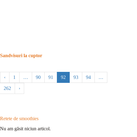
Sandvisuri la cuptor
‹
1
…
90
91
92
93
94
…
262
›
Retete de smoothies
Nu am găsit niciun articol.