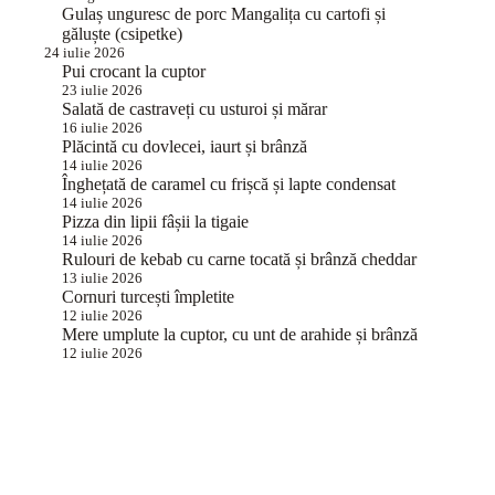
Gulaș unguresc de porc Mangalița cu cartofi și
găluște (csipetke)
24 iulie 2026
Pui crocant la cuptor
23 iulie 2026
Salată de castraveți cu usturoi și mărar
16 iulie 2026
Plăcintă cu dovlecei, iaurt și brânză
14 iulie 2026
Înghețată de caramel cu frișcă și lapte condensat
14 iulie 2026
Pizza din lipii fâșii la tigaie
14 iulie 2026
Rulouri de kebab cu carne tocată și brânză cheddar
13 iulie 2026
Cornuri turcești împletite
12 iulie 2026
Mere umplute la cuptor, cu unt de arahide și brânză
12 iulie 2026