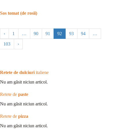
Sos tomat (de rosii)
‹
1
…
90
91
92
93
94
…
103
›
Retete de dulciuri
italiene
Nu am găsit niciun articol.
Retete de
paste
Nu am găsit niciun articol.
Retete de
pizza
Nu am găsit niciun articol.