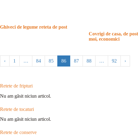
Ghiveci de legume reteta de post
Covrigi de casa, de post
moi, economici
‹
1
…
84
85
86
87
88
…
92
›
Retete de fripturi
Nu am găsit niciun articol.
Retete de tocaturi
Nu am găsit niciun articol.
Retete de conserve