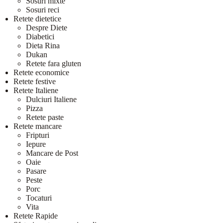
Sosuri mixte
Sosuri reci
Retete dietetice
Despre Diete
Diabetici
Dieta Rina
Dukan
Retete fara gluten
Retete economice
Retete festive
Retete Italiene
Dulciuri Italiene
Pizza
Retete paste
Retete mancare
Fripturi
Iepure
Mancare de Post
Oaie
Pasare
Peste
Porc
Tocaturi
Vita
Retete Rapide