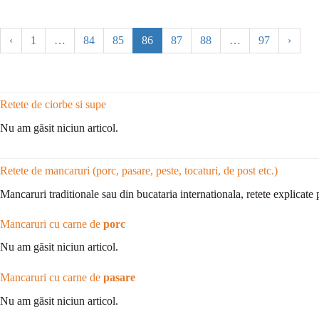
‹
1
…
84
85
86
87
88
…
97
›
Retete de ciorbe si supe
Nu am găsit niciun articol.
Retete de mancaruri (porc, pasare, peste, tocaturi, de post etc.)
Mancaruri traditionale sau din bucataria internationala, retete explicate 
Mancaruri cu carne de
porc
Nu am găsit niciun articol.
Mancaruri cu carne de
pasare
Nu am găsit niciun articol.