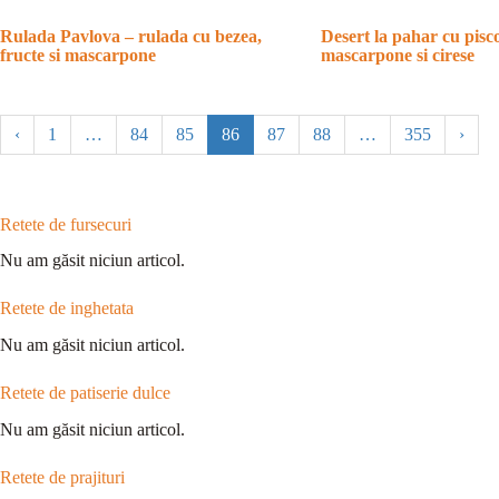
Rulada Pavlova – rulada cu bezea,
Desert la pahar cu pisco
fructe si mascarpone
mascarpone si cirese
‹
1
…
84
85
86
87
88
…
355
›
Retete de fursecuri
Nu am găsit niciun articol.
Retete de inghetata
Nu am găsit niciun articol.
Retete de patiserie dulce
Nu am găsit niciun articol.
Retete de prajituri