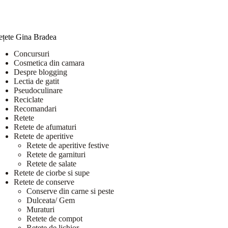
ețete Gina Bradea
Concursuri
Cosmetica din camara
Despre blogging
Lectia de gatit
Pseudoculinare
Reciclate
Recomandari
Retete
Retete de afumaturi
Retete de aperitive
Retete de aperitive festive
Retete de garnituri
Retete de salate
Retete de ciorbe si supe
Retete de conserve
Conserve din carne si peste
Dulceata/ Gem
Muraturi
Retete de compot
Retete de lichior