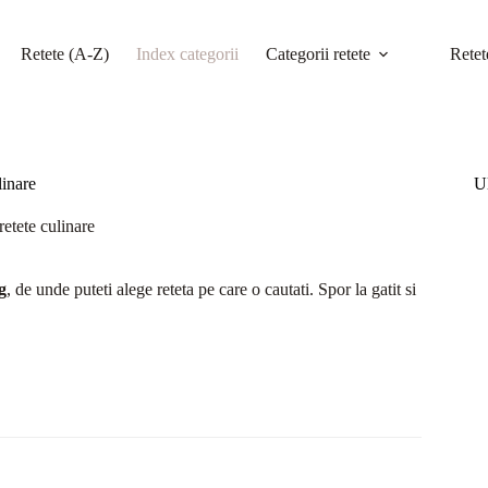
Retete (A-Z)
Index categorii
Categorii retete
Retet
linare
Ul
retete culinare
g
, de unde puteti alege reteta pe care o cautati. Spor la gatit si