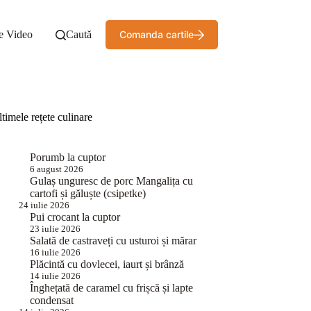
e Video
Caută
Comanda cartile
timele rețete culinare
Porumb la cuptor
6 august 2026
Gulaș unguresc de porc Mangalița cu
cartofi și găluște (csipetke)
24 iulie 2026
Pui crocant la cuptor
23 iulie 2026
Salată de castraveți cu usturoi și mărar
16 iulie 2026
Plăcintă cu dovlecei, iaurt și brânză
14 iulie 2026
Înghețată de caramel cu frișcă și lapte
condensat