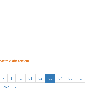
Snitele din fenicul
‹
1
…
81
82
83
84
85
…
262
›