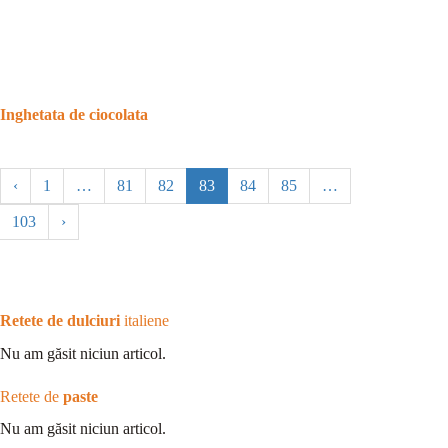
Inghetata de ciocolata
‹
1
…
81
82
83
84
85
…
103
›
Retete de dulciuri
italiene
Nu am găsit niciun articol.
Retete de
paste
Nu am găsit niciun articol.