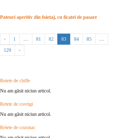
Pateuri aperitiv din foietaj, cu ficatei de pasare
‹
1
…
81
82
83
84
85
…
129
›
Retete de chifle
Nu am găsit niciun articol.
Retete de covrigi
Nu am găsit niciun articol.
Retete de cozonac
Nu am găsit niciun articol.