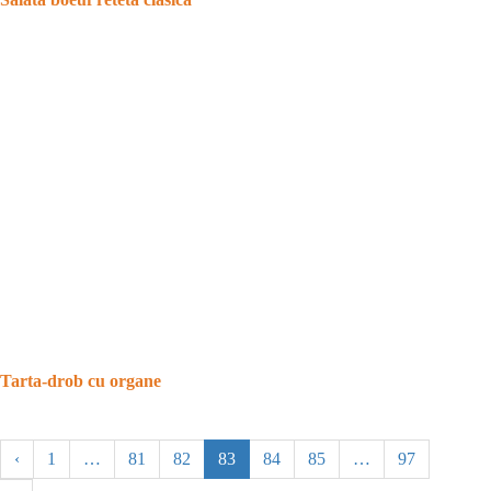
Tarta-drob cu organe
‹
1
…
81
82
83
84
85
…
97