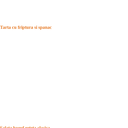
Tarta cu friptura si spanac
Salata boeuf reteta clasica