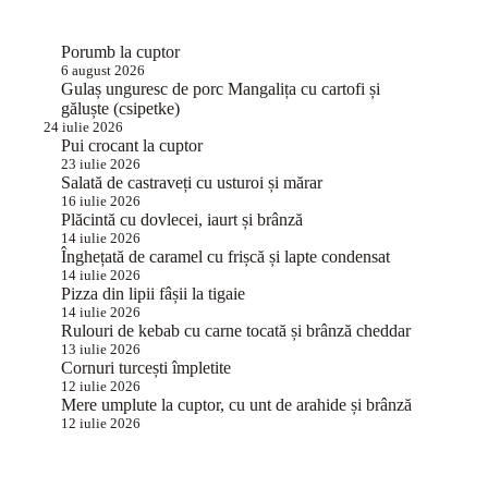
Porumb la cuptor
6 august 2026
Gulaș unguresc de porc Mangalița cu cartofi și
găluște (csipetke)
24 iulie 2026
Pui crocant la cuptor
23 iulie 2026
Salată de castraveți cu usturoi și mărar
16 iulie 2026
Plăcintă cu dovlecei, iaurt și brânză
14 iulie 2026
Înghețată de caramel cu frișcă și lapte condensat
14 iulie 2026
Pizza din lipii fâșii la tigaie
14 iulie 2026
Rulouri de kebab cu carne tocată și brânză cheddar
13 iulie 2026
Cornuri turcești împletite
12 iulie 2026
Mere umplute la cuptor, cu unt de arahide și brânză
12 iulie 2026