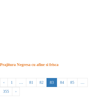
Prajitura Negresa cu afine si frisca
‹
1
…
81
82
83
84
85
…
355
›