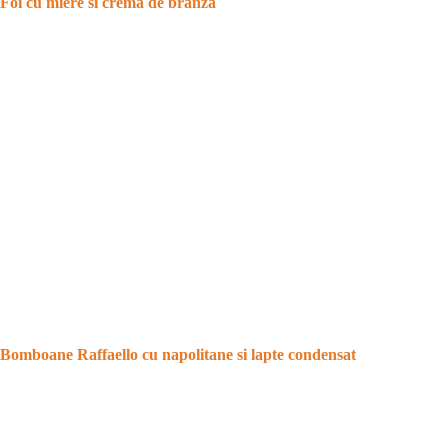
Foi cu miere si crema de branza
Bomboane Raffaello cu napolitane si lapte condensat