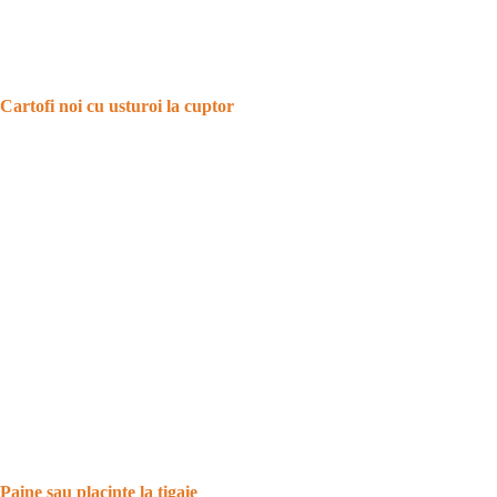
Cartofi noi cu usturoi la cuptor
Paine sau placinte la tigaie