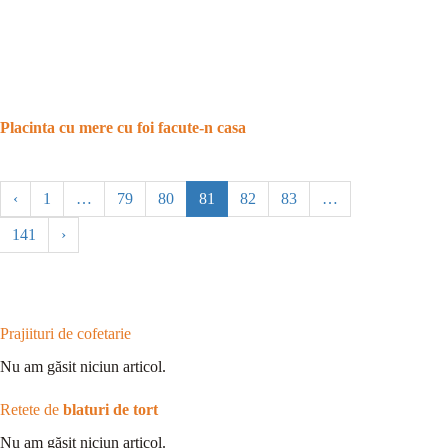
Placinta cu mere cu foi facute-n casa
‹
1
…
79
80
81
82
83
…
141
›
Prajiituri de cofetarie
Nu am găsit niciun articol.
Retete de
blaturi de tort
Nu am găsit niciun articol.