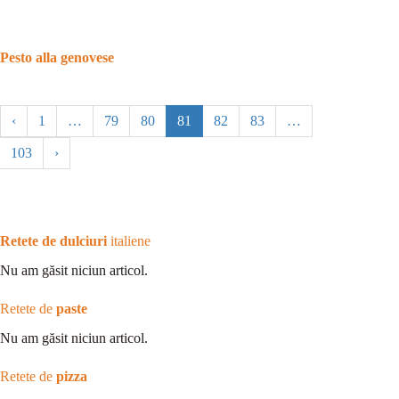
Pesto alla genovese
‹
1
…
79
80
81
82
83
…
103
›
Retete de dulciuri
italiene
Nu am găsit niciun articol.
Retete de
paste
Nu am găsit niciun articol.
Retete de
pizza