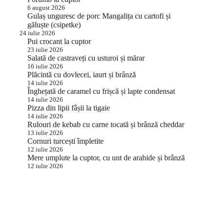
6 august 2026
Gulaș unguresc de porc Mangalița cu cartofi și
găluște (csipetke)
24 iulie 2026
Pui crocant la cuptor
23 iulie 2026
Salată de castraveți cu usturoi și mărar
16 iulie 2026
Plăcintă cu dovlecei, iaurt și brânză
14 iulie 2026
Înghețată de caramel cu frișcă și lapte condensat
14 iulie 2026
Pizza din lipii fâșii la tigaie
14 iulie 2026
Rulouri de kebab cu carne tocată și brânză cheddar
13 iulie 2026
Cornuri turcești împletite
12 iulie 2026
Mere umplute la cuptor, cu unt de arahide și brânză
12 iulie 2026