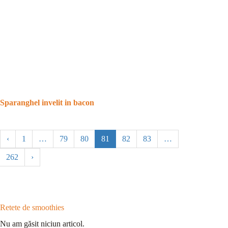
Sparanghel invelit in bacon
‹
1
…
79
80
81
82
83
…
262
›
Retete de smoothies
Nu am găsit niciun articol.