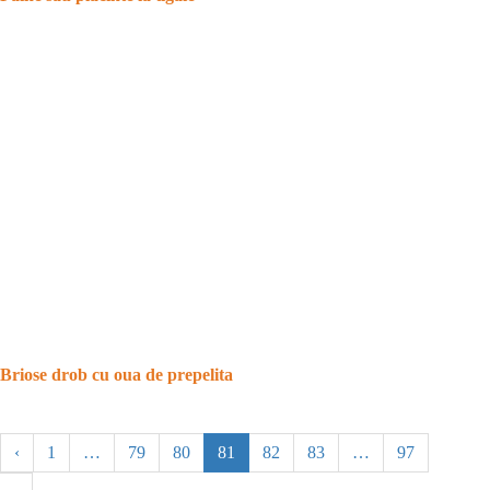
Briose drob cu oua de prepelita
‹
1
…
79
80
81
82
83
…
97