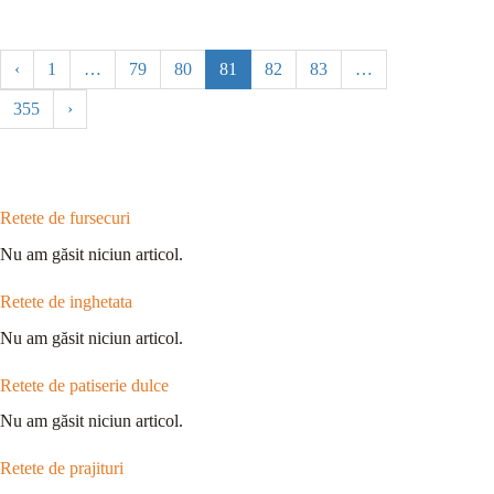
‹
1
…
79
80
81
82
83
…
355
›
Retete de fursecuri
Nu am găsit niciun articol.
Retete de inghetata
Nu am găsit niciun articol.
Retete de patiserie dulce
Nu am găsit niciun articol.
Retete de prajituri