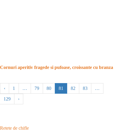
Cornuri aperitiv fragede si pufoase, croissante cu branza
‹
1
…
79
80
81
82
83
…
129
›
Retete de chifle