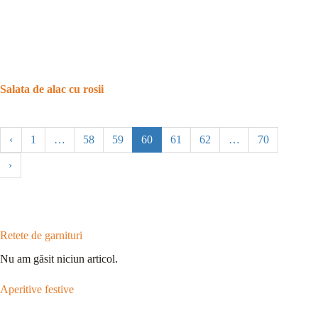
Salata de alac cu rosii
‹
1
…
58
59
60
61
62
…
70
›
Retete de garnituri
Nu am găsit niciun articol.
Aperitive festive