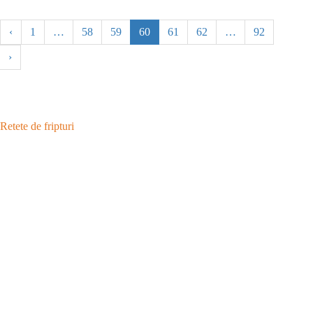
‹
1
…
58
59
60
61
62
…
92
›
Retete de fripturi