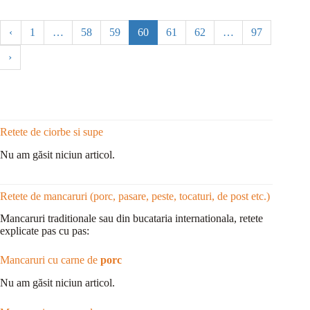
‹
1
…
58
59
60
61
62
…
97
›
Retete de ciorbe si supe
Nu am găsit niciun articol.
Retete de mancaruri (porc, pasare, peste, tocaturi, de post etc.)
Mancaruri traditionale sau din bucataria internationala, retete
explicate pas cu pas:
Mancaruri cu carne de
porc
Nu am găsit niciun articol.