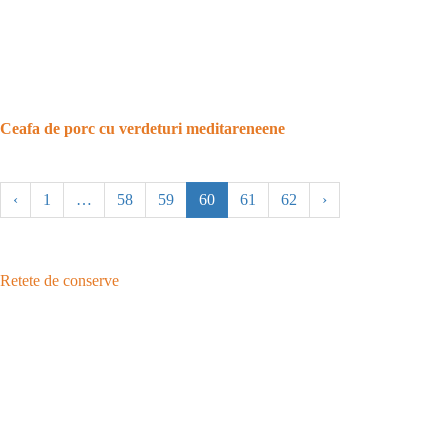
Ceafa de porc cu verdeturi meditareneene
‹
1
…
58
59
60
61
62
›
Retete de conserve