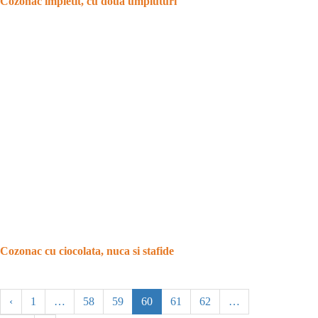
Cozonac impletit, cu doua umpluturi
Cozonac cu ciocolata, nuca si stafide
‹
1
…
58
59
60
61
62
…