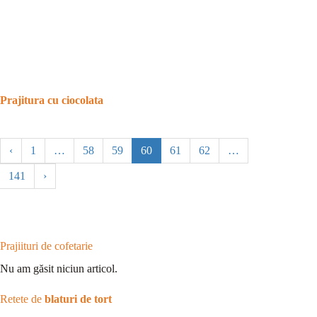
Prajitura cu ciocolata
‹
1
…
58
59
60
61
62
…
141
›
Prajiituri de cofetarie
Nu am găsit niciun articol.
Retete de
blaturi de tort