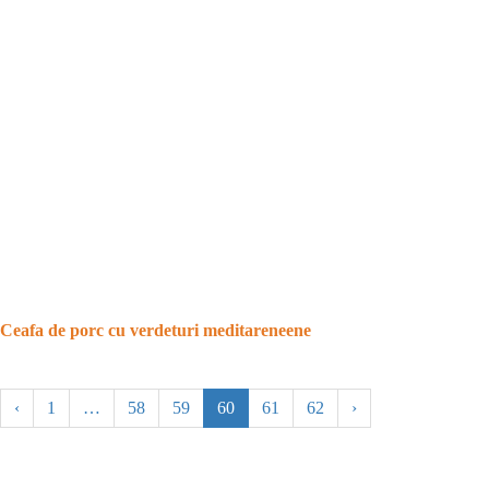
Ceafa de porc cu verdeturi meditareneene
‹
1
…
58
59
60
61
62
›