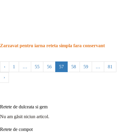
Zarzavat pentru iarna reteta simpla fara conservant
‹
1
…
55
56
57
58
59
…
81
›
Retete de dulceata si gem
Nu am găsit niciun articol.
Retete de compot