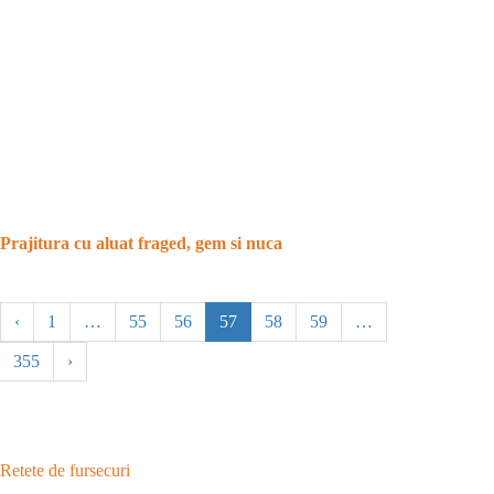
Prajitura cu aluat fraged, gem si nuca
‹
1
…
55
56
57
58
59
…
355
›
Retete de fursecuri