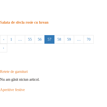
Salata de sfecla rosie cu hrean
‹
1
…
55
56
57
58
59
…
70
›
Retete de garnituri
Nu am găsit niciun articol.
Aperitive festive