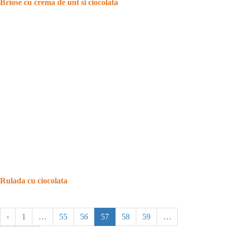
Briose cu crema de unt si ciocolata
Rulada cu ciocolata
‹
1
…
55
56
57
58
59
…