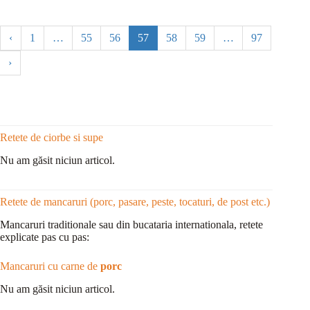
‹
1
…
55
56
57
58
59
…
97
›
Retete de ciorbe si supe
Nu am găsit niciun articol.
Retete de mancaruri (porc, pasare, peste, tocaturi, de post etc.)
Mancaruri traditionale sau din bucataria internationala, retete
explicate pas cu pas:
Mancaruri cu carne de
porc
Nu am găsit niciun articol.