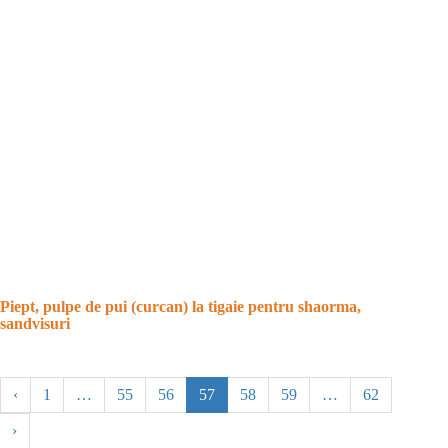
Piept, pulpe de pui (curcan) la tigaie pentru shaorma,
sandvisuri
‹
1
…
55
56
57
58
59
…
62
›