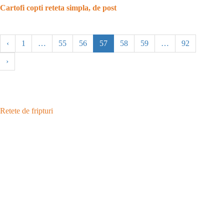
Cartofi copti reteta simpla, de post
‹
1
…
55
56
57
58
59
…
92
›
Retete de fripturi