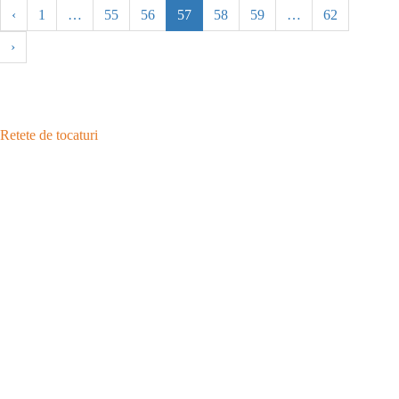
‹
1
…
55
56
57
58
59
…
62
›
Retete de tocaturi