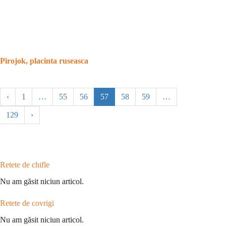
Pirojok, placinta ruseasca
‹
1
…
55
56
57
58
59
…
129
›
Retete de chifle
Nu am găsit niciun articol.
Retete de covrigi
Nu am găsit niciun articol.