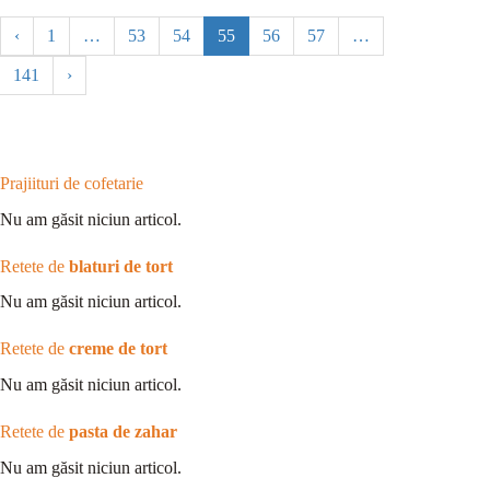
‹
1
…
53
54
55
56
57
…
141
›
Prajiituri de cofetarie
Nu am găsit niciun articol.
Retete de
blaturi de tort
Nu am găsit niciun articol.
Retete de
creme de tort
Nu am găsit niciun articol.
Retete de
pasta de zahar
Nu am găsit niciun articol.