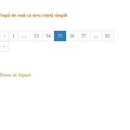
Supă de roșii cu orez rețetă simplă
‹
1
…
53
54
55
56
57
…
92
›
Retete de fripturi