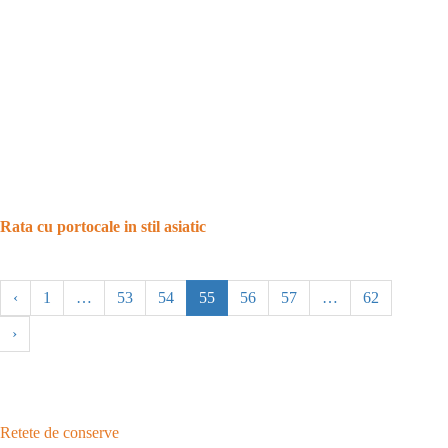
Rata cu portocale in stil asiatic
‹
1
…
53
54
55
56
57
…
62
›
Retete de conserve