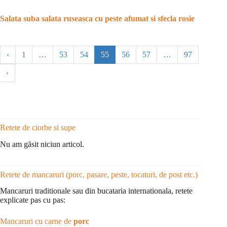
Salata suba salata ruseasca cu peste afumat si sfecla rosie
‹
1
…
53
54
55
56
57
…
97
›
Retete de ciorbe si supe
Nu am găsit niciun articol.
Retete de mancaruri (porc, pasare, peste, tocaturi, de post etc.)
Mancaruri traditionale sau din bucataria internationala, retete
explicate pas cu pas:
Mancaruri cu carne de
porc