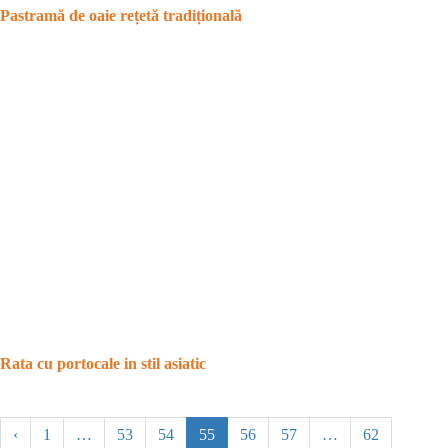
Pastramă de oaie rețetă tradițională
Rata cu portocale in stil asiatic
‹
1
…
53
54
55
56
57
…
62