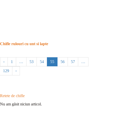
Chifle rulouri cu unt si lapte
‹
1
…
53
54
55
56
57
…
129
›
Retete de chifle
Nu am găsit niciun articol.