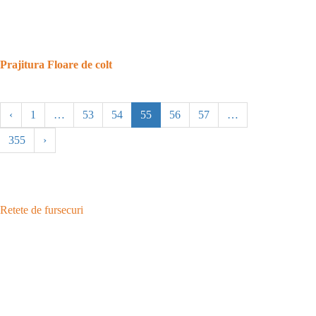
Prajitura Floare de colt
‹
1
…
53
54
55
56
57
…
355
›
Retete de fursecuri