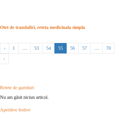
Otet de trandafiri, reteta medicinala simpla
‹
1
…
53
54
55
56
57
…
70
›
Retete de garnituri
Nu am găsit niciun articol.
Aperitive festive