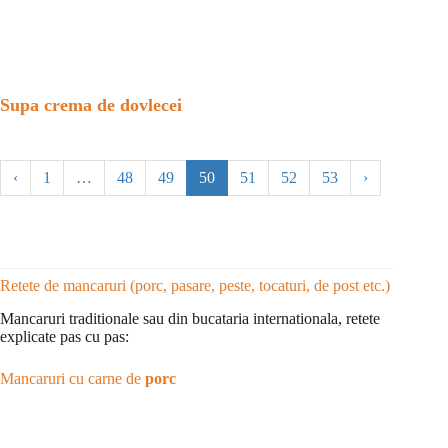
Supa crema de dovlecei
‹
1
…
48
49
50
51
52
53
›
Retete de mancaruri (porc, pasare, peste, tocaturi, de post etc.)
Mancaruri traditionale sau din bucataria internationala, retete
explicate pas cu pas:
Mancaruri cu carne de
porc