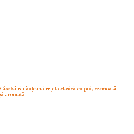
Ciorbă rădăuțeană rețeta clasică cu pui, cremoasă
și aromată