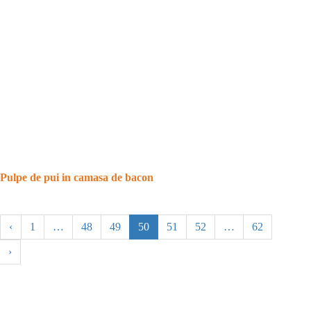
Pulpe de pui in camasa de bacon
‹
1
…
48
49
50
51
52
…
62
›