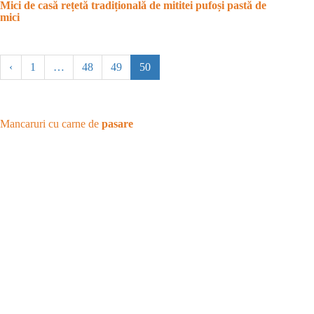
Mici de casă rețetă tradițională de mititei pufoși pastă de
mici
‹
1
…
48
49
50
Mancaruri cu carne de
pasare