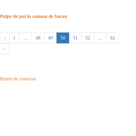
Pulpe de pui in camasa de bacon
‹
1
…
48
49
50
51
52
…
62
›
Retete de conserve