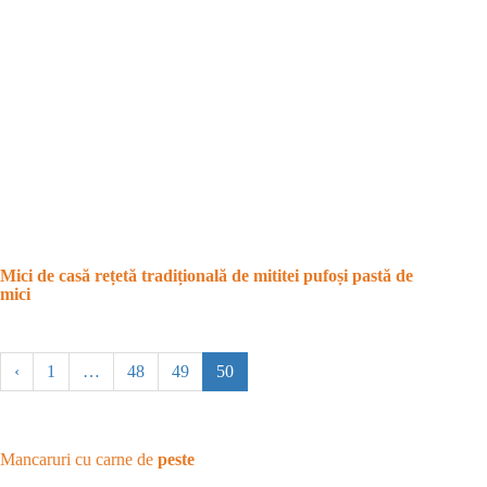
Mici de casă rețetă tradițională de mititei pufoși pastă de
mici
‹
1
…
48
49
50
Mancaruri cu carne de
peste