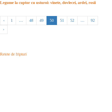
Legume la cuptor cu usturoi: vinete, dovlecei, ardei, rosii
‹
1
…
48
49
50
51
52
…
92
›
Retete de fripturi