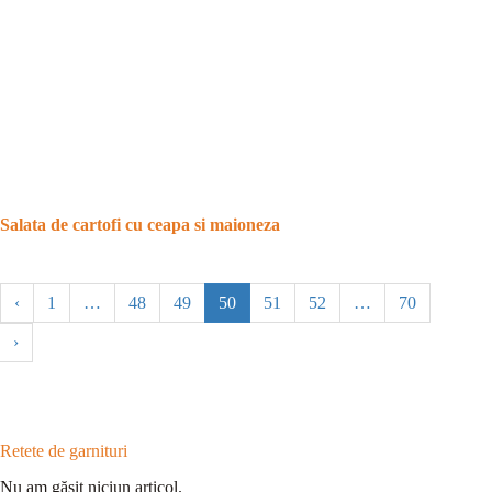
Salata de cartofi cu ceapa si maioneza
‹
1
…
48
49
50
51
52
…
70
›
Retete de garnituri
Nu am găsit niciun articol.