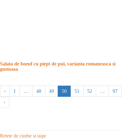
Salata de boeuf cu piept de pui, varianta romaneasca si
gustoasa
‹
1
…
48
49
50
51
52
…
97
›
Retete de ciorbe si supe