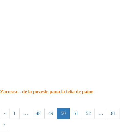
Zacusca – de la poveste pana la felia de paine
‹
1
…
48
49
50
51
52
…
81
›