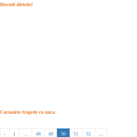
Biscuiti dietetici
Cornulete fragede cu nuca
‹
1
…
48
49
50
51
52
…