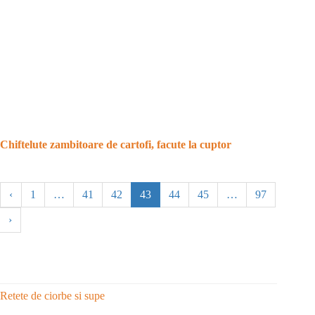
Chiftelute zambitoare de cartofi, facute la cuptor
‹
1
…
41
42
43
44
45
…
97
›
Retete de ciorbe si supe