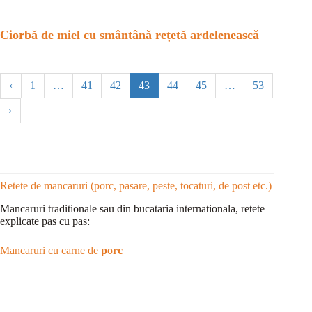
Ciorbă de miel cu smântână rețetă ardelenească
‹
1
…
41
42
43
44
45
…
53
›
Retete de mancaruri (porc, pasare, peste, tocaturi, de post etc.)
Mancaruri traditionale sau din bucataria internationala, retete
explicate pas cu pas:
Mancaruri cu carne de
porc