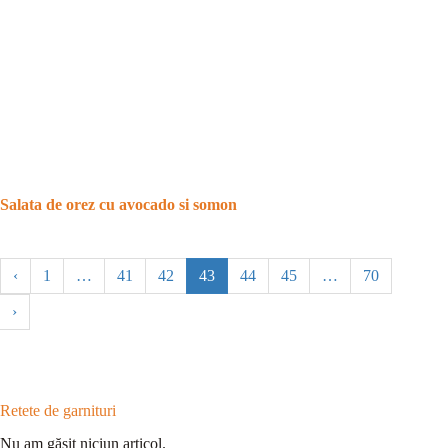
Salata de orez cu avocado si somon
‹
1
…
41
42
43
44
45
…
70
›
Retete de garnituri
Nu am găsit niciun articol.