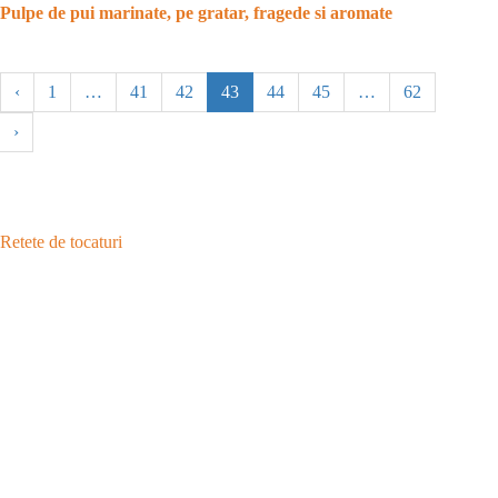
Pulpe de pui marinate, pe gratar, fragede si aromate
‹
1
…
41
42
43
44
45
…
62
›
Retete de tocaturi