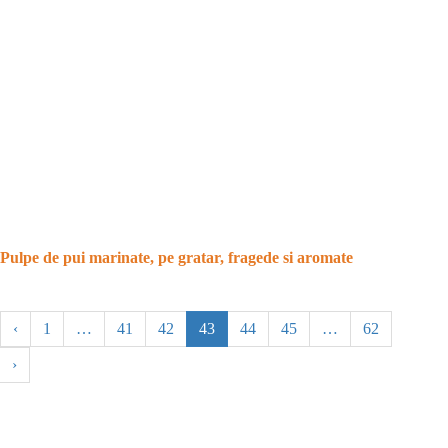
Pulpe de pui marinate, pe gratar, fragede si aromate
‹
1
…
41
42
43
44
45
…
62
›