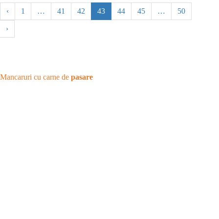
‹
1
…
41
42
43
44
45
…
50
›
Mancaruri cu carne de
pasare