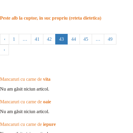
Peste alb la cuptor, in suc propriu (reteta dietetica)
‹
1
…
41
42
43
44
45
…
49
›
Mancaruri cu carne de
vita
Nu am găsit niciun articol.
Mancaruri cu carne de
oaie
Nu am găsit niciun articol.
Mancaruri cu carne de
iepure