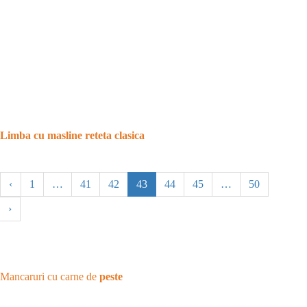
Limba cu masline reteta clasica
‹
1
…
41
42
43
44
45
…
50
›
Mancaruri cu carne de
peste