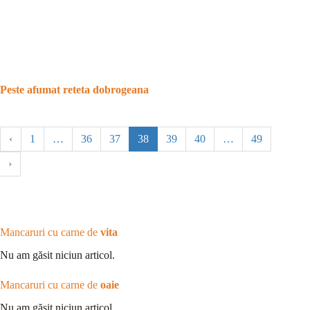
Peste afumat reteta dobrogeana
‹
1
…
36
37
38
39
40
…
49
›
Mancaruri cu carne de
vita
Nu am găsit niciun articol.
Mancaruri cu carne de
oaie
Nu am găsit niciun articol.