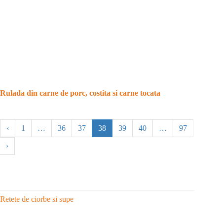
Rulada din carne de porc, costita si carne tocata
‹
1
…
36
37
38
39
40
…
97
›
Retete de ciorbe si supe