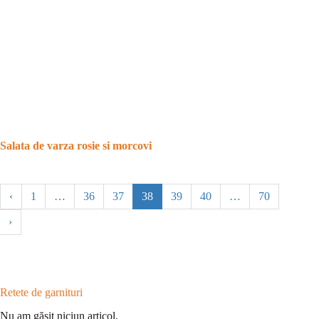
Salata de varza rosie si morcovi
‹
1
…
36
37
38
39
40
…
70
›
Retete de garnituri
Nu am găsit niciun articol.