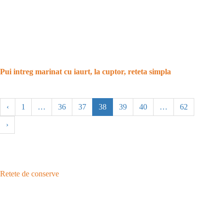
Pui intreg marinat cu iaurt, la cuptor, reteta simpla
‹
1
…
36
37
38
39
40
…
62
›
Retete de conserve