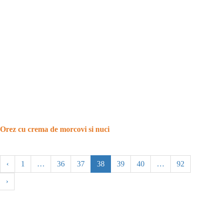
Orez cu crema de morcovi si nuci
‹
1
…
36
37
38
39
40
…
92
›