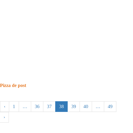
Pizza de post
‹
1
…
36
37
38
39
40
…
49
›