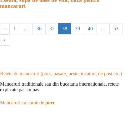
mancaruri
‹
1
…
36
37
38
39
40
…
53
›
Retete de mancaruri (porc, pasare, peste, tocaturi, de post etc.)
Mancaruri traditionale sau din bucataria internationala, retete
explicate pas cu pas:
Mancaruri cu carne de
porc