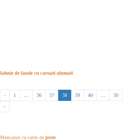
Iahnie de fasole cu carnati afumati
‹
1
…
36
37
38
39
40
…
50
›
Mancaruri cu carne de
peste