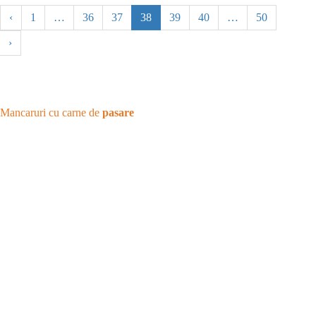
‹
1
…
36
37
38
39
40
…
50
›
Mancaruri cu carne de
pasare