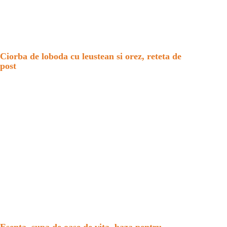
Ciorba de loboda cu leustean si orez, reteta de
post
Esenta, supa de oase de vita, baza pentru