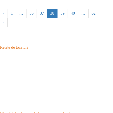
‹
1
…
36
37
38
39
40
…
62
›
Retete de tocaturi