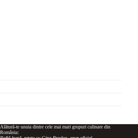
Alătură-te unuia dintre cele mai mari grupuri culinare din
România:
Poftă bună, rețete cu Gina Bradea, grup oficial
.