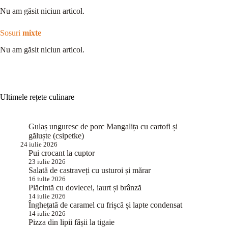
Nu am găsit niciun articol.
Sosuri
mixte
Nu am găsit niciun articol.
Ultimele rețete culinare
Gulaș unguresc de porc Mangalița cu cartofi și
găluște (csipetke)
24 iulie 2026
Pui crocant la cuptor
23 iulie 2026
Salată de castraveți cu usturoi și mărar
16 iulie 2026
Plăcintă cu dovlecei, iaurt și brânză
14 iulie 2026
Înghețată de caramel cu frișcă și lapte condensat
14 iulie 2026
Pizza din lipii fâșii la tigaie