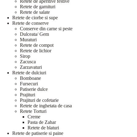
Retete de aperitive festive
Retete de garnituri
Retete de salate
Retete de ciorbe si supe
Retete de conserve
Conserve din carne si peste
Dulceata/ Gem
Muraturi
Retete de compot
Retete de lichior
Sirop
Zacusca
Zarzavaturi
Retete de dulciuri
Bomboane
Fursecuri
Patiserie dulce
Prajituri
Prajituri de cofetarie
Retete de inghetata de casa
Retete Torturi
Creme
Pasta de Zahar
Retete de blaturi
Retete de patiserie si paine