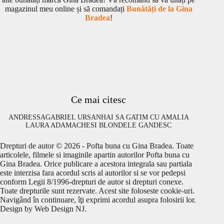
magazinul meu online și să comandați
Bunătăți de la Gina
Bradea
!
Ce mai citesc
ANDRESSA
GABRIEL URSAN
HAI SA GATIM CU AMALIA
LAURA ADAMACHE
SI BLONDELE GANDESC
Drepturi de autor © 2026 - Pofta buna cu Gina Bradea. Toate
articolele, filmele si imaginile apartin autorilor Pofta buna cu
Gina Bradea. Orice publicare a acestora integrala sau partiala
este interzisa fara acordul scris al autorilor si se vor pedepsi
conform Legii 8/1996-drepturi de autor si drepturi conexe.
Toate drepturile sunt rezervate. Acest site foloseste cookie-uri.
Navigând în continuare, îţi exprimi acordul asupra folosirii lor.
Design by
Web Design NJ
.