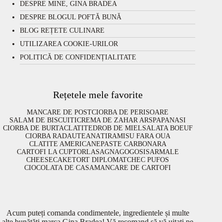
DESPRE MINE, GINA BRADEA
DESPRE BLOGUL POFTĂ BUNĂ
BLOG REȚETE CULINARE
UTILIZAREA COOKIE-URILOR
POLITICĂ DE CONFIDENȚIALITATE
Rețetele mele favorite
MANCARE DE POST
CIORBA DE PERISOARE
SALAM DE BISCUITI
CREMA DE ZAHAR ARS
PAPANASI
CIORBA DE BURTA
CLATITE
DROB DE MIEL
SALATA BOEUF
CIORBA RADAUTEANA
TIRAMISU FARA OUA
CLATITE AMERICANE
PASTE CARBONARA
CARTOFI LA CUPTOR
LASAGNA
GOGOSI
SARMALE
CHEESECAKE
TORT DIPLOMAT
CHEC PUFOS
CIOCOLATA DE CASA
MANCARE DE CARTOFI
Acum puteți comanda condimentele, ingredientele și multe
alte bunătăți marca Gina Bradea! Vă recomand să vă uitați pe