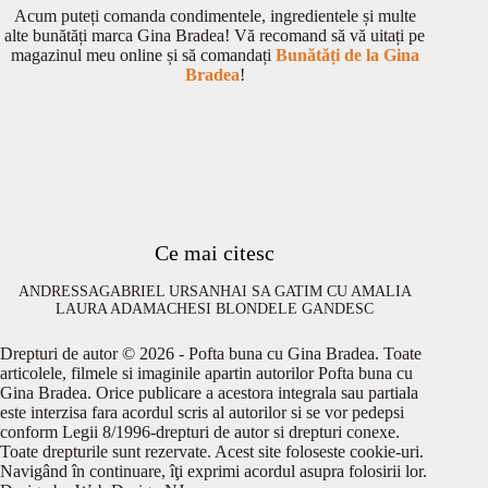
Acum puteți comanda condimentele, ingredientele și multe
alte bunătăți marca Gina Bradea! Vă recomand să vă uitați pe
magazinul meu online și să comandați
Bunătăți de la Gina
Bradea
!
Ce mai citesc
ANDRESSA
GABRIEL URSAN
HAI SA GATIM CU AMALIA
LAURA ADAMACHE
SI BLONDELE GANDESC
Drepturi de autor © 2026 - Pofta buna cu Gina Bradea. Toate
articolele, filmele si imaginile apartin autorilor Pofta buna cu
Gina Bradea. Orice publicare a acestora integrala sau partiala
este interzisa fara acordul scris al autorilor si se vor pedepsi
conform Legii 8/1996-drepturi de autor si drepturi conexe.
Toate drepturile sunt rezervate. Acest site foloseste cookie-uri.
Navigând în continuare, îţi exprimi acordul asupra folosirii lor.