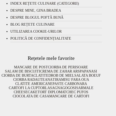
INDEX REȚETE CULINARE (CATEGORII)
DESPRE MINE, GINA BRADEA
DESPRE BLOGUL POFTĂ BUNĂ
BLOG REȚETE CULINARE
UTILIZAREA COOKIE-URILOR
POLITICĂ DE CONFIDENȚIALITATE
Rețetele mele favorite
MANCARE DE POST
CIORBA DE PERISOARE
SALAM DE BISCUITI
CREMA DE ZAHAR ARS
PAPANASI
CIORBA DE BURTA
CLATITE
DROB DE MIEL
SALATA BOEUF
CIORBA RADAUTEANA
TIRAMISU FARA OUA
CLATITE AMERICANE
PASTE CARBONARA
CARTOFI LA CUPTOR
LASAGNA
GOGOSI
SARMALE
CHEESECAKE
TORT DIPLOMAT
CHEC PUFOS
CIOCOLATA DE CASA
MANCARE DE CARTOFI