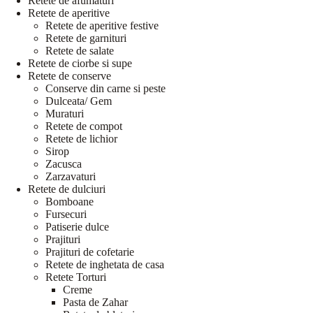
Retete de afumaturi
Retete de aperitive
Retete de aperitive festive
Retete de garnituri
Retete de salate
Retete de ciorbe si supe
Retete de conserve
Conserve din carne si peste
Dulceata/ Gem
Muraturi
Retete de compot
Retete de lichior
Sirop
Zacusca
Zarzavaturi
Retete de dulciuri
Bomboane
Fursecuri
Patiserie dulce
Prajituri
Prajituri de cofetarie
Retete de inghetata de casa
Retete Torturi
Creme
Pasta de Zahar