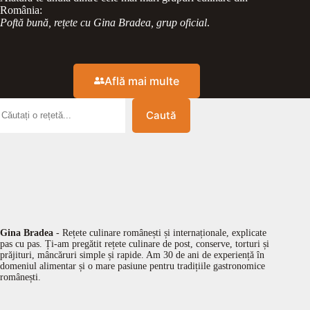
România:
Poftă bună, rețete cu Gina Bradea, grup oficial
.
Află mai multe
Caută
Gina Bradea
- Rețete culinare românești și internaționale, explicate
pas cu pas. Ți-am pregătit rețete culinare de post, conserve, torturi și
prăjituri, mâncăruri simple și rapide. Am 30 de ani de experiență în
domeniul alimentar și o mare pasiune pentru tradițiile gastronomice
românești.