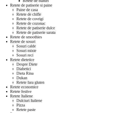
Retete de blaturi
Retete de patiserie si paine
Paine de casa
Retete de chifle
Retete de covrigi
Retete de cozonac
Retete de patiserie dulce
Retete de patiserie sarata
Retete de smoothies
Retete de sosuri
Sosuri calde
Sosuri mixte
Sosuri reci
Retete dietetice
Despre Diete
Diabetici
Dieta Rina
Dukan
Retete fara gluten
Retete economice
Retete festive
Retete Italiene
Dulciuri Italiene
Pizza
Retete paste