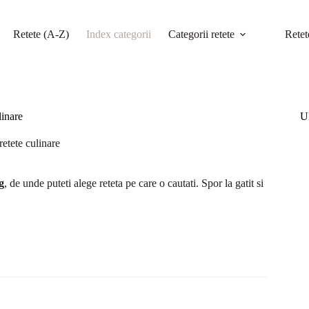
Retete (A-Z)
Index categorii
Categorii retete
Retet
linare
Ul
retete culinare
g
, de unde puteti alege reteta pe care o cautati. Spor la gatit si