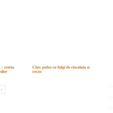
 – reteta
Chec pufos cu fulgi de ciocolata si
silor
cocos
›