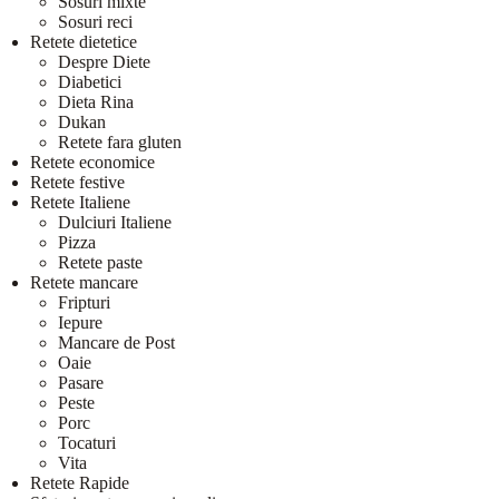
Sosuri mixte
Sosuri reci
Retete dietetice
Despre Diete
Diabetici
Dieta Rina
Dukan
Retete fara gluten
Retete economice
Retete festive
Retete Italiene
Dulciuri Italiene
Pizza
Retete paste
Retete mancare
Fripturi
Iepure
Mancare de Post
Oaie
Pasare
Peste
Porc
Tocaturi
Vita
Retete Rapide