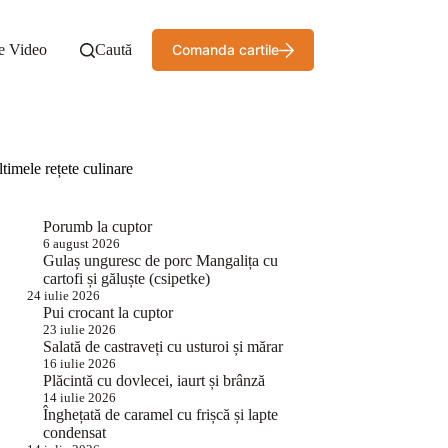
e Video
Caută
Comanda cartile
timele rețete culinare
Porumb la cuptor
6 august 2026
Gulaș unguresc de porc Mangalița cu
cartofi și găluște (csipetke)
24 iulie 2026
Pui crocant la cuptor
23 iulie 2026
Salată de castraveți cu usturoi și mărar
16 iulie 2026
Plăcintă cu dovlecei, iaurt și brânză
14 iulie 2026
Înghețată de caramel cu frișcă și lapte
condensat