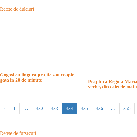
Retete de dulciuri
Gogosi cu lingura prajite sau coapte,
gata in 20 de minute
Prajitura Regina Maria
veche, din caietele matu
‹
1
…
332
333
334
335
336
…
355
Retete de fursecuri