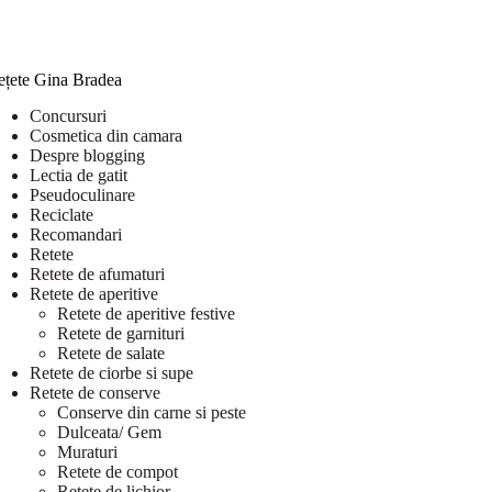
ețete Gina Bradea
Concursuri
Cosmetica din camara
Despre blogging
Lectia de gatit
Pseudoculinare
Reciclate
Recomandari
Retete
Retete de afumaturi
Retete de aperitive
Retete de aperitive festive
Retete de garnituri
Retete de salate
Retete de ciorbe si supe
Retete de conserve
Conserve din carne si peste
Dulceata/ Gem
Muraturi
Retete de compot
Retete de lichior