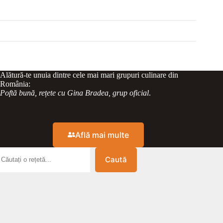
Alătură-te unuia dintre cele mai mari grupuri culinare din
România:
Poftă bună, rețete cu Gina Bradea, grup oficial
.
Află mai multe
Caută