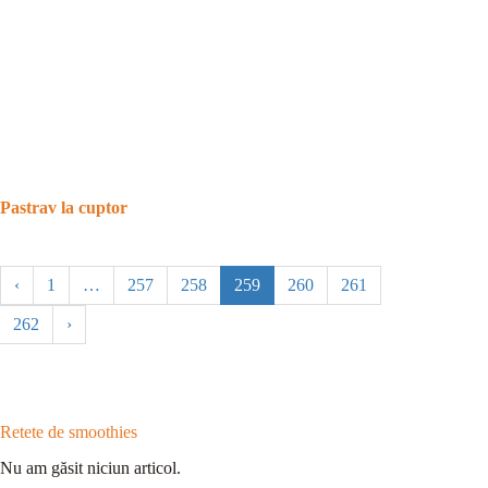
Pastrav la cuptor
‹
1
…
257
258
259
260
261
262
›
Retete de smoothies
Nu am găsit niciun articol.