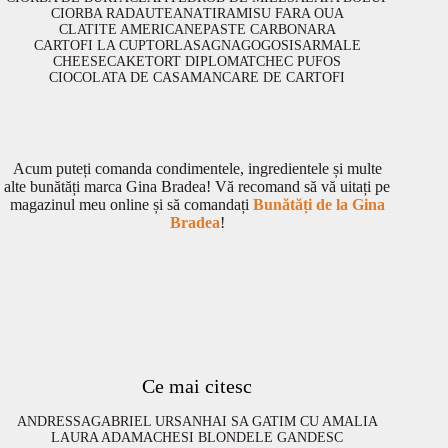
CIORBA RADAUTEANA
TIRAMISU FARA OUA
CLATITE AMERICANE
PASTE CARBONARA
CARTOFI LA CUPTOR
LASAGNA
GOGOSI
SARMALE
CHEESECAKE
TORT DIPLOMAT
CHEC PUFOS
CIOCOLATA DE CASA
MANCARE DE CARTOFI
Acum puteți comanda condimentele, ingredientele și multe
alte bunătăți marca Gina Bradea! Vă recomand să vă uitați pe
magazinul meu online și să comandați
Bunătăți de la Gina
Bradea
!
Ce mai citesc
ANDRESSA
GABRIEL URSAN
HAI SA GATIM CU AMALIA
LAURA ADAMACHE
SI BLONDELE GANDESC