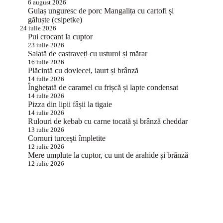
6 august 2026
Gulaș unguresc de porc Mangalița cu cartofi și
găluște (csipetke)
24 iulie 2026
Pui crocant la cuptor
23 iulie 2026
Salată de castraveți cu usturoi și mărar
16 iulie 2026
Plăcintă cu dovlecei, iaurt și brânză
14 iulie 2026
Înghețată de caramel cu frișcă și lapte condensat
14 iulie 2026
Pizza din lipii fâșii la tigaie
14 iulie 2026
Rulouri de kebab cu carne tocată și brânză cheddar
13 iulie 2026
Cornuri turcești împletite
12 iulie 2026
Mere umplute la cuptor, cu unt de arahide și brânză
12 iulie 2026