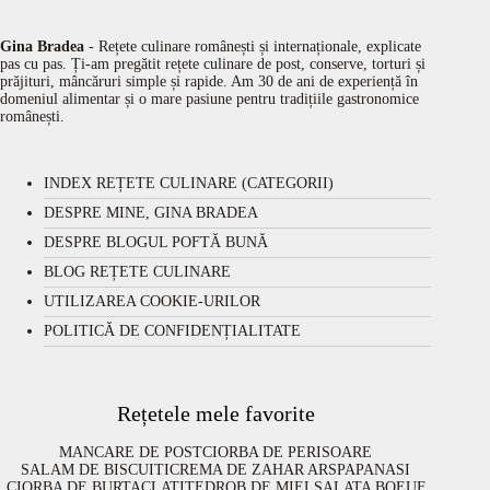
Gina Bradea
- Rețete culinare românești și internaționale, explicate
pas cu pas. Ți-am pregătit rețete culinare de post, conserve, torturi și
prăjituri, mâncăruri simple și rapide. Am 30 de ani de experiență în
domeniul alimentar și o mare pasiune pentru tradițiile gastronomice
românești.
INDEX REȚETE CULINARE (CATEGORII)
DESPRE MINE, GINA BRADEA
DESPRE BLOGUL POFTĂ BUNĂ
BLOG REȚETE CULINARE
UTILIZAREA COOKIE-URILOR
POLITICĂ DE CONFIDENȚIALITATE
Rețetele mele favorite
MANCARE DE POST
CIORBA DE PERISOARE
SALAM DE BISCUITI
CREMA DE ZAHAR ARS
PAPANASI
CIORBA DE BURTA
CLATITE
DROB DE MIEL
SALATA BOEUF