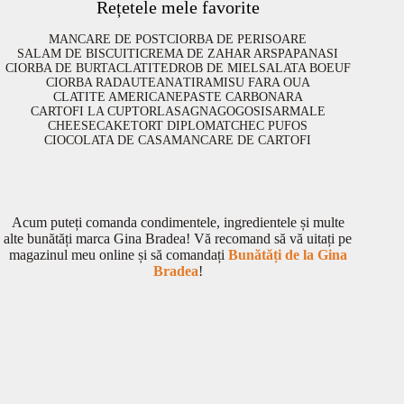
Rețetele mele favorite
MANCARE DE POST
CIORBA DE PERISOARE
SALAM DE BISCUITI
CREMA DE ZAHAR ARS
PAPANASI
CIORBA DE BURTA
CLATITE
DROB DE MIEL
SALATA BOEUF
CIORBA RADAUTEANA
TIRAMISU FARA OUA
CLATITE AMERICANE
PASTE CARBONARA
CARTOFI LA CUPTOR
LASAGNA
GOGOSI
SARMALE
CHEESECAKE
TORT DIPLOMAT
CHEC PUFOS
CIOCOLATA DE CASA
MANCARE DE CARTOFI
Acum puteți comanda condimentele, ingredientele și multe
alte bunătăți marca Gina Bradea! Vă recomand să vă uitați pe
magazinul meu online și să comandați
Bunătăți de la Gina
Bradea
!