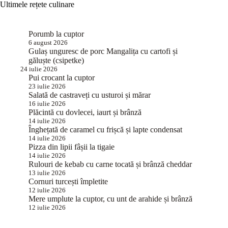
Ultimele rețete culinare
Porumb la cuptor
6 august 2026
Gulaș unguresc de porc Mangalița cu cartofi și
găluște (csipetke)
24 iulie 2026
Pui crocant la cuptor
23 iulie 2026
Salată de castraveți cu usturoi și mărar
16 iulie 2026
Plăcintă cu dovlecei, iaurt și brânză
14 iulie 2026
Înghețată de caramel cu frișcă și lapte condensat
14 iulie 2026
Pizza din lipii fâșii la tigaie
14 iulie 2026
Rulouri de kebab cu carne tocată și brânză cheddar
13 iulie 2026
Cornuri turcești împletite
12 iulie 2026
Mere umplute la cuptor, cu unt de arahide și brânză
12 iulie 2026