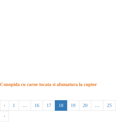
Conopida cu carne tocata si afumatura la cuptor
‹
1
…
16
17
18
19
20
…
25
›