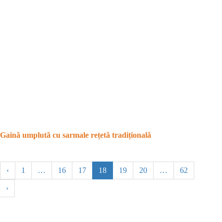
Gaină umplută cu sarmale rețetă tradițională
‹
1
…
16
17
18
19
20
…
62
›