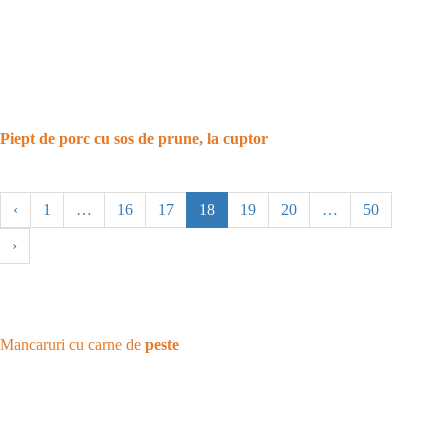
Piept de porc cu sos de prune, la cuptor
‹
1
…
16
17
18
19
20
…
50
›
Mancaruri cu carne de
peste