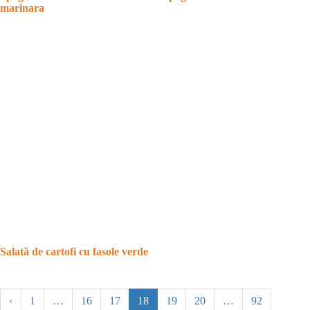
marinara
Salată de cartofi cu fasole verde
‹
1
…
16
17
18
19
20
…
92