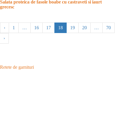
Salata proteica de fasole boabe cu castraveti si iaurt
grecesc
‹
1
…
16
17
18
19
20
…
70
›
Retete de garnituri