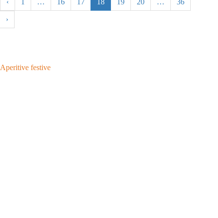
‹
1
…
16
17
18
19
20
…
36
›
Aperitive festive