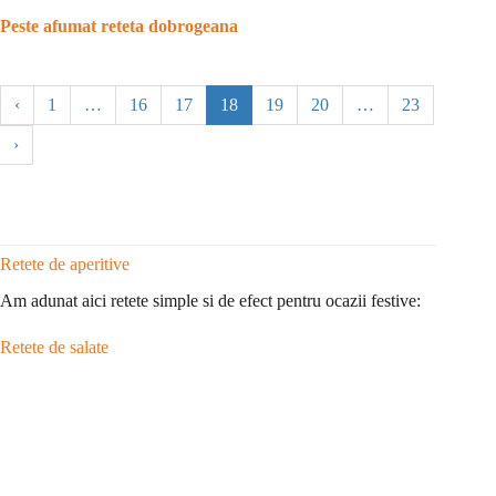
Peste afumat reteta dobrogeana
‹
1
…
16
17
18
19
20
…
23
›
Retete de aperitive
Am adunat aici retete simple si de efect pentru ocazii festive:
Retete de salate