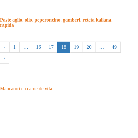
Paste aglio, olio, peperoncino, gamberi, reteta italiana,
rapida
‹
1
…
16
17
18
19
20
…
49
›
Mancaruri cu carne de
vita