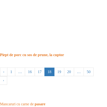
Piept de porc cu sos de prune, la cuptor
‹
1
…
16
17
18
19
20
…
50
›
Mancaruri cu carne de
pasare