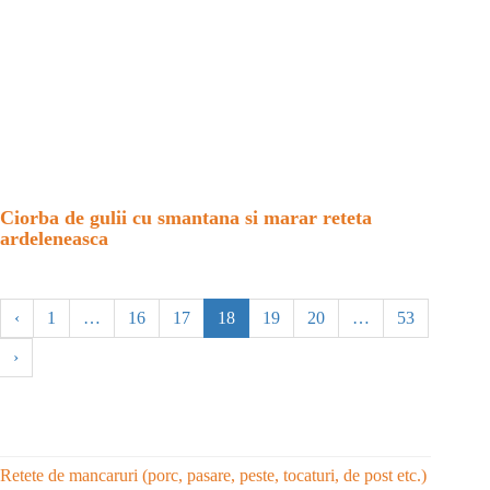
Ciorba de gulii cu smantana si marar reteta
ardeleneasca
‹
1
…
16
17
18
19
20
…
53
›
Retete de mancaruri (porc, pasare, peste, tocaturi, de post etc.)