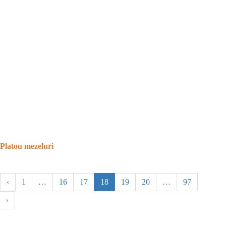
Platou mezeluri
‹
1
…
16
17
18
19
20
…
97
›