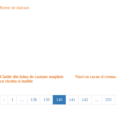
Retete de dulciuri
Clatite din faina de castane umplute
Nuci cu cacao si crema 
cu ricotta si stafide
‹
1
…
138
139
140
141
142
…
355