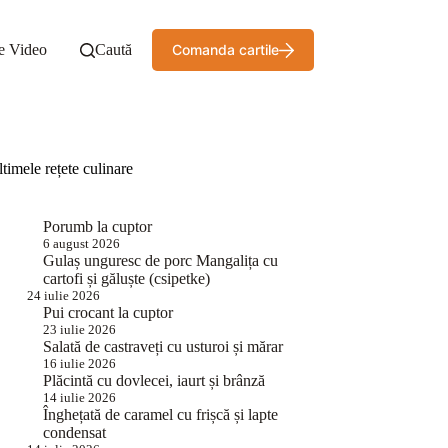
e Video
Caută
Comanda cartile
timele rețete culinare
Porumb la cuptor
6 august 2026
Gulaș unguresc de porc Mangalița cu
cartofi și găluște (csipetke)
24 iulie 2026
Pui crocant la cuptor
23 iulie 2026
Salată de castraveți cu usturoi și mărar
16 iulie 2026
Plăcintă cu dovlecei, iaurt și brânză
14 iulie 2026
Înghețată de caramel cu frișcă și lapte
condensat