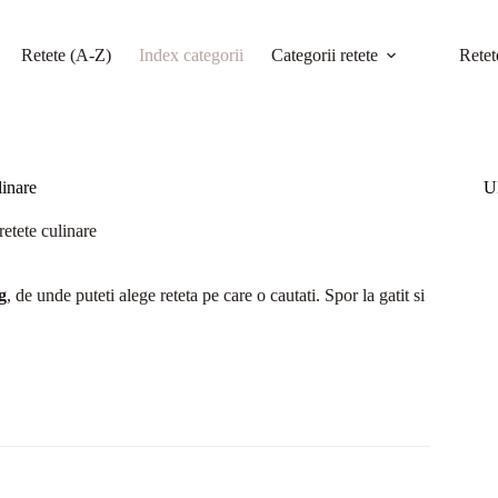
Retete (A-Z)
Index categorii
Categorii retete
Retet
linare
Ul
retete culinare
g
, de unde puteti alege reteta pe care o cautati. Spor la gatit si