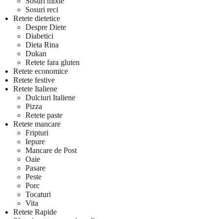
Sosuri mixte
Sosuri reci
Retete dietetice
Despre Diete
Diabetici
Dieta Rina
Dukan
Retete fara gluten
Retete economice
Retete festive
Retete Italiene
Dulciuri Italiene
Pizza
Retete paste
Retete mancare
Fripturi
Iepure
Mancare de Post
Oaie
Pasare
Peste
Porc
Tocaturi
Vita
Retete Rapide