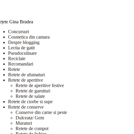
ețete Gina Bradea
Concursuri
Cosmetica din camara
Despre blogging
Lectia de gatit
Pseudoculinare
Reciclate
Recomandari
Retete
Retete de afumaturi
Retete de aperitive
Retete de aperitive festive
Retete de garnituri
Retete de salate
Retete de ciorbe si supe
Retete de conserve
Conserve din carne si peste
Dulceata/ Gem
Muraturi
Retete de compot
Retete de lichior