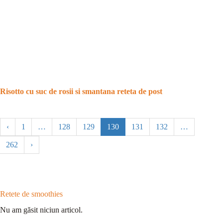
Risotto cu suc de rosii si smantana reteta de post
‹
1
…
128
129
130
131
132
…
262
›
Retete de smoothies
Nu am găsit niciun articol.