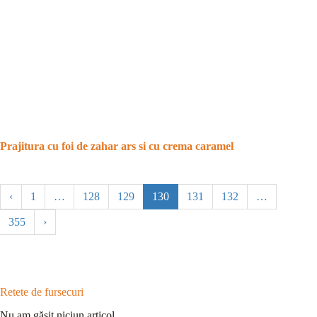
Prajitura cu foi de zahar ars si cu crema caramel
‹
1
…
128
129
130
131
132
…
355
›
Retete de fursecuri
Nu am găsit niciun articol.