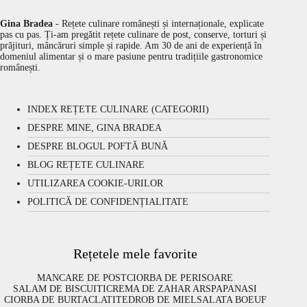
Gina Bradea
- Rețete culinare românești și internaționale, explicate
pas cu pas. Ți-am pregătit rețete culinare de post, conserve, torturi și
prăjituri, mâncăruri simple și rapide. Am 30 de ani de experiență în
domeniul alimentar și o mare pasiune pentru tradițiile gastronomice
românești.
INDEX REȚETE CULINARE (CATEGORII)
DESPRE MINE, GINA BRADEA
DESPRE BLOGUL POFTĂ BUNĂ
BLOG REȚETE CULINARE
UTILIZAREA COOKIE-URILOR
POLITICĂ DE CONFIDENȚIALITATE
Rețetele mele favorite
MANCARE DE POST
CIORBA DE PERISOARE
SALAM DE BISCUITI
CREMA DE ZAHAR ARS
PAPANASI
CIORBA DE BURTA
CLATITE
DROB DE MIEL
SALATA BOEUF