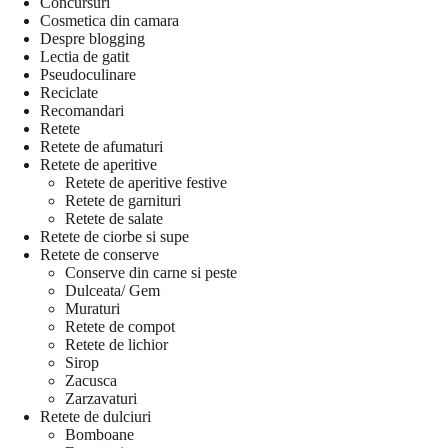
Concursuri
Cosmetica din camara
Despre blogging
Lectia de gatit
Pseudoculinare
Reciclate
Recomandari
Retete
Retete de afumaturi
Retete de aperitive
Retete de aperitive festive
Retete de garnituri
Retete de salate
Retete de ciorbe si supe
Retete de conserve
Conserve din carne si peste
Dulceata/ Gem
Muraturi
Retete de compot
Retete de lichior
Sirop
Zacusca
Zarzavaturi
Retete de dulciuri
Bomboane