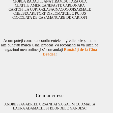
CIORBA RADAUTEANA
TIRAMISU FARA OUA
CLATITE AMERICANE
PASTE CARBONARA
CARTOFI LA CUPTOR
LASAGNA
GOGOSI
SARMALE
CHEESECAKE
TORT DIPLOMAT
CHEC PUFOS
CIOCOLATA DE CASA
MANCARE DE CARTOFI
Acum puteți comanda condimentele, ingredientele și multe
alte bunătăți marca Gina Bradea! Vă recomand să vă uitați pe
magazinul meu online și să comandați
Bunătăți de la Gina
Bradea
!
Ce mai citesc
ANDRESSA
GABRIEL URSAN
HAI SA GATIM CU AMALIA
LAURA ADAMACHE
SI BLONDELE GANDESC