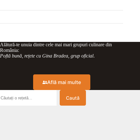
Alătură-te unuia dintre cele mai mari grupuri culinare din
România:
Poftă bună, rețete cu Gina Bradea, grup oficial
.
Află mai multe
Caută