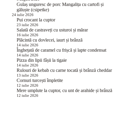
Gulaș unguresc de porc Mangalița cu cartofi și
găluște (csipetke)
24 iulie 2026
Pui crocant la cuptor
23 iulie 2026
Salată de castraveți cu usturoi și mărar
16 iulie 2026
Plăcintă cu dovlecei, iaurt și brânză
14 iulie 2026
Înghețată de caramel cu frișcă și lapte condensat
14 iulie 2026
Pizza din lipii fâșii la tigaie
14 iulie 2026
Rulouri de kebab cu carne tocată și brânză cheddar
13 iulie 2026
Cornuri turcești împletite
12 iulie 2026
Mere umplute la cuptor, cu unt de arahide și brânză
12 iulie 2026