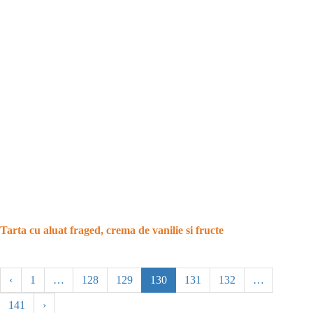
Tarta cu aluat fraged, crema de vanilie si fructe
‹
1
…
128
129
130
131
132
…
141
›