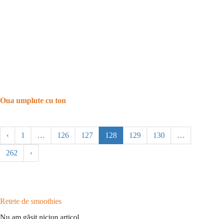
Oua umplute cu ton
‹
1
…
126
127
128
129
130
…
262
›
Retete de smoothies
Nu am găsit niciun articol.