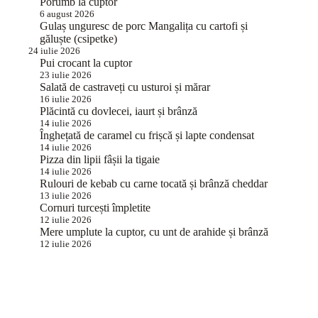
Porumb la cuptor
6 august 2026
Gulaș unguresc de porc Mangalița cu cartofi și
găluște (csipetke)
24 iulie 2026
Pui crocant la cuptor
23 iulie 2026
Salată de castraveți cu usturoi și mărar
16 iulie 2026
Plăcintă cu dovlecei, iaurt și brânză
14 iulie 2026
Înghețată de caramel cu frișcă și lapte condensat
14 iulie 2026
Pizza din lipii fâșii la tigaie
14 iulie 2026
Rulouri de kebab cu carne tocată și brânză cheddar
13 iulie 2026
Cornuri turcești împletite
12 iulie 2026
Mere umplute la cuptor, cu unt de arahide și brânză
12 iulie 2026