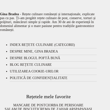
Gina Bradea
- Rețete culinare românești și internaționale, explicate
pas cu pas. Ți-am pregătit rețete culinare de post, conserve, torturi și
prăjituri, mâncăruri simple și rapide. Am 30 de ani de experiență în
domeniul alimentar și o mare pasiune pentru tradițiile gastronomice
românești.
INDEX REȚETE CULINARE (CATEGORII)
DESPRE MINE, GINA BRADEA
DESPRE BLOGUL POFTĂ BUNĂ
BLOG REȚETE CULINARE
UTILIZAREA COOKIE-URILOR
POLITICĂ DE CONFIDENȚIALITATE
Rețetele mele favorite
MANCARE DE POST
CIORBA DE PERISOARE
SALAM DE BISCUITI
CREMA DE ZAHAR ARS
PAPANASI