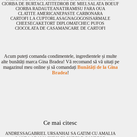
CIORBA DE BURTA
CLATITE
DROB DE MIEL
SALATA BOEUF
CIORBA RADAUTEANA
TIRAMISU FARA OUA
CLATITE AMERICANE
PASTE CARBONARA
CARTOFI LA CUPTOR
LASAGNA
GOGOSI
SARMALE
CHEESECAKE
TORT DIPLOMAT
CHEC PUFOS
CIOCOLATA DE CASA
MANCARE DE CARTOFI
Acum puteți comanda condimentele, ingredientele și multe
alte bunătăți marca Gina Bradea! Vă recomand să vă uitați pe
magazinul meu online și să comandați
Bunătăți de la Gina
Bradea
!
Ce mai citesc
ANDRESSA
GABRIEL URSAN
HAI SA GATIM CU AMALIA