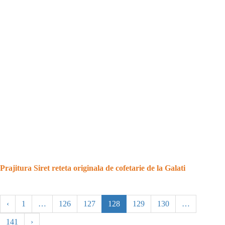
Prajitura Siret reteta originala de cofetarie de la Galati
‹
1
…
126
127
128
129
130
…
141
›