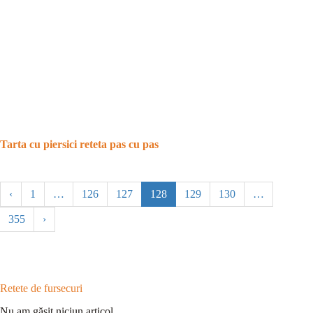
Tarta cu piersici reteta pas cu pas
‹
1
…
126
127
128
129
130
…
355
›
Retete de fursecuri
Nu am găsit niciun articol.