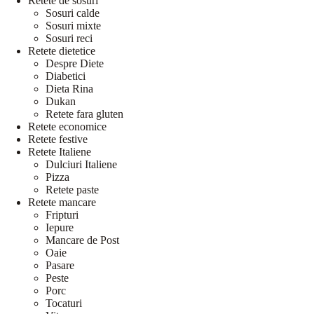
Retete de sosuri
Sosuri calde
Sosuri mixte
Sosuri reci
Retete dietetice
Despre Diete
Diabetici
Dieta Rina
Dukan
Retete fara gluten
Retete economice
Retete festive
Retete Italiene
Dulciuri Italiene
Pizza
Retete paste
Retete mancare
Fripturi
Iepure
Mancare de Post
Oaie
Pasare
Peste
Porc
Tocaturi