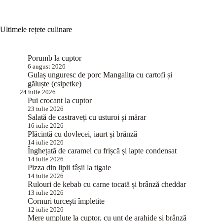
Ultimele rețete culinare
Porumb la cuptor
6 august 2026
Gulaș unguresc de porc Mangalița cu cartofi și
găluște (csipetke)
24 iulie 2026
Pui crocant la cuptor
23 iulie 2026
Salată de castraveți cu usturoi și mărar
16 iulie 2026
Plăcintă cu dovlecei, iaurt și brânză
14 iulie 2026
Înghețată de caramel cu frișcă și lapte condensat
14 iulie 2026
Pizza din lipii fâșii la tigaie
14 iulie 2026
Rulouri de kebab cu carne tocată și brânză cheddar
13 iulie 2026
Cornuri turcești împletite
12 iulie 2026
Mere umplute la cuptor, cu unt de arahide și brânză