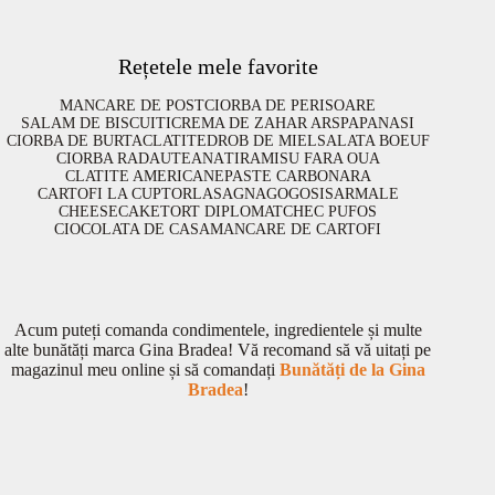
Rețetele mele favorite
MANCARE DE POST
CIORBA DE PERISOARE
SALAM DE BISCUITI
CREMA DE ZAHAR ARS
PAPANASI
CIORBA DE BURTA
CLATITE
DROB DE MIEL
SALATA BOEUF
CIORBA RADAUTEANA
TIRAMISU FARA OUA
CLATITE AMERICANE
PASTE CARBONARA
CARTOFI LA CUPTOR
LASAGNA
GOGOSI
SARMALE
CHEESECAKE
TORT DIPLOMAT
CHEC PUFOS
CIOCOLATA DE CASA
MANCARE DE CARTOFI
Acum puteți comanda condimentele, ingredientele și multe
alte bunătăți marca Gina Bradea! Vă recomand să vă uitați pe
magazinul meu online și să comandați
Bunătăți de la Gina
Bradea
!