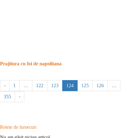
Prajitura cu foi de napolitana
‹
1
…
122
123
124
125
126
…
355
›
Retete de fursecuri
Nu am găsit niciun articol.