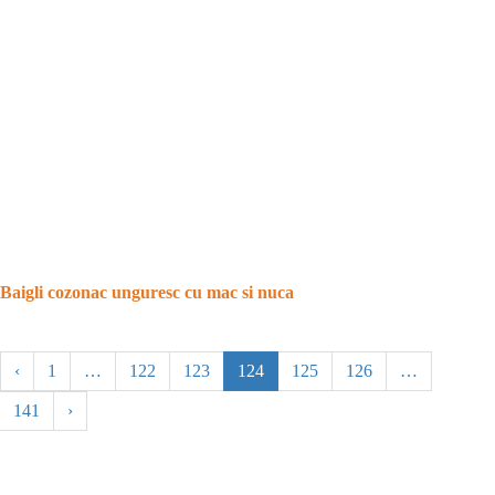
Baigli cozonac unguresc cu mac si nuca
‹
1
…
122
123
124
125
126
…
141
›