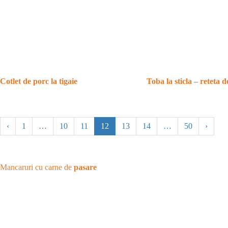
Cotlet de porc la tigaie
Toba la sticla – reteta d
‹
1
…
10
11
12
13
14
…
50
›
Mancaruri cu carne de
pasare