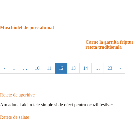
Muschiulet de porc afumat
Carne la garnita friptu
reteta traditionala
‹
1
…
10
11
12
13
14
…
23
›
Retete de aperitive
Am adunat aici retete simple si de efect pentru ocazii festive:
Retete de salate