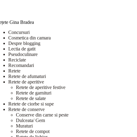
ețete Gina Bradea
Concursuri
Cosmetica din camara
Despre blogging
Lectia de gatit
Pseudoculinare
Reciclate
Recomandari
Retete
Retete de afumaturi
Retete de aperitive
Retete de aperitive festive
Retete de garnituri
Retete de salate
Retete de ciorbe si supe
Retete de conserve
Conserve din carne si peste
Dulceata/ Gem
Muraturi
Retete de compot
Retete de lichior