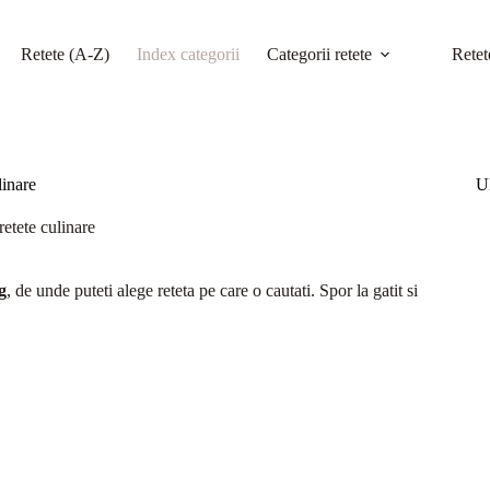
Retete (A-Z)
Index categorii
Categorii retete
Retet
linare
Ul
retete culinare
g
, de unde puteti alege reteta pe care o cautati. Spor la gatit si