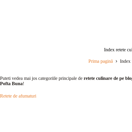
Sari
la
conținut
Index retete cu
Prima pagină
Index 
Puteti vedea mai jos categoriile principale de
retete culinare de pe blo
Pofta Buna
!
Retete de afumaturi