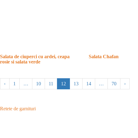
Salata de ciuperci cu ardei, ceapa
Salata Chafan
rosie si salata verde
‹
1
…
10
11
12
13
14
…
70
›
Retete de garnituri