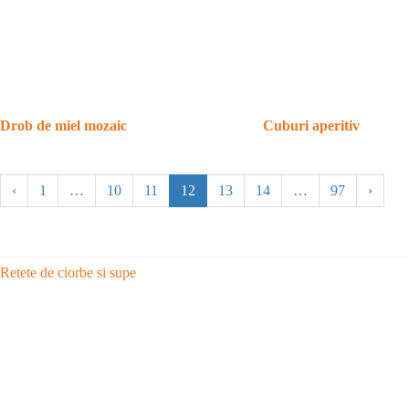
Drob de miel mozaic
Cuburi aperitiv
‹
1
…
10
11
12
13
14
…
97
›
Retete de ciorbe si supe