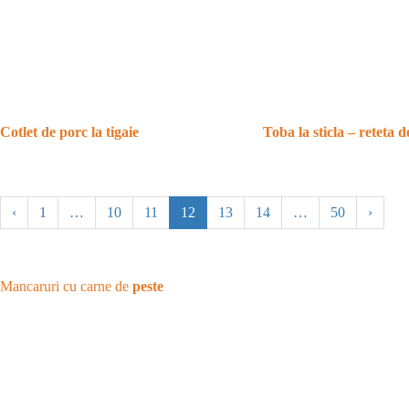
Cotlet de porc la tigaie
Toba la sticla – reteta d
‹
1
…
10
11
12
13
14
…
50
›
Mancaruri cu carne de
peste