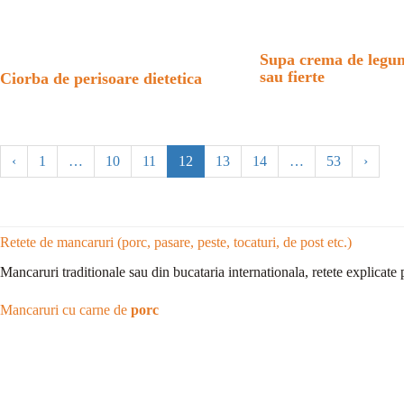
Supa crema de legu
sau fierte
Ciorba de perisoare dietetica
‹
1
…
10
11
12
13
14
…
53
›
Retete de mancaruri (porc, pasare, peste, tocaturi, de post etc.)
Mancaruri traditionale sau din bucataria internationala, retete explicate 
Mancaruri cu carne de
porc