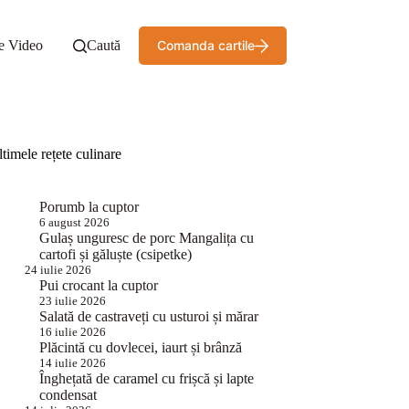
e Video
Caută
Comanda cartile
timele rețete culinare
Porumb la cuptor
6 august 2026
Gulaș unguresc de porc Mangalița cu
cartofi și găluște (csipetke)
24 iulie 2026
Pui crocant la cuptor
23 iulie 2026
Salată de castraveți cu usturoi și mărar
16 iulie 2026
Plăcintă cu dovlecei, iaurt și brânză
14 iulie 2026
Înghețată de caramel cu frișcă și lapte
condensat