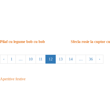
Pilaf cu legume bob cu bob
Sfecla rosie la cuptor c
‹
1
…
10
11
12
13
14
…
36
›
Aperitive festive