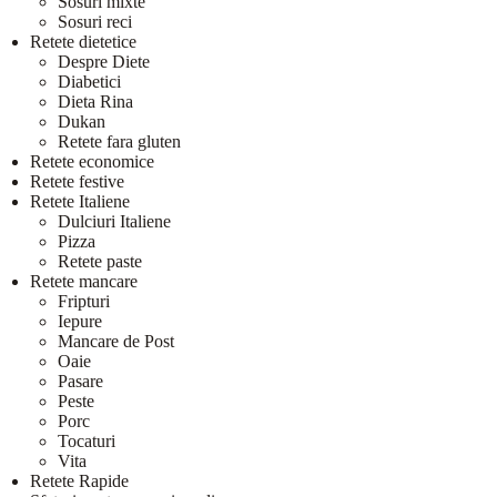
Sosuri mixte
Sosuri reci
Retete dietetice
Despre Diete
Diabetici
Dieta Rina
Dukan
Retete fara gluten
Retete economice
Retete festive
Retete Italiene
Dulciuri Italiene
Pizza
Retete paste
Retete mancare
Fripturi
Iepure
Mancare de Post
Oaie
Pasare
Peste
Porc
Tocaturi
Vita
Retete Rapide