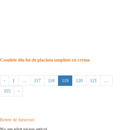
Cosulete din foi de placinta umplute cu crema
‹
1
…
117
118
119
120
121
…
355
›
Retete de fursecuri
Nu am găsit niciun articol.