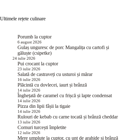
Ultimele rețete culinare
Porumb la cuptor
6 august 2026
Gulaș unguresc de porc Mangalița cu cartofi și
găluște (csipetke)
24 iulie 2026
Pui crocant la cuptor
23 iulie 2026
Salată de castraveți cu usturoi și mărar
16 iulie 2026
Plăcintă cu dovlecei, iaurt și brânză
14 iulie 2026
Înghețată de caramel cu frișcă și lapte condensat
14 iulie 2026
Pizza din lipii fâșii la tigaie
14 iulie 2026
Rulouri de kebab cu carne tocată și brânză cheddar
13 iulie 2026
Cornuri turcești împletite
12 iulie 2026
Mere umplute la cuptor, cu unt de arahide și brânză