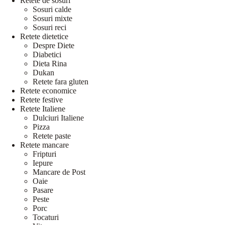
Retete de sosuri
Sosuri calde
Sosuri mixte
Sosuri reci
Retete dietetice
Despre Diete
Diabetici
Dieta Rina
Dukan
Retete fara gluten
Retete economice
Retete festive
Retete Italiene
Dulciuri Italiene
Pizza
Retete paste
Retete mancare
Fripturi
Iepure
Mancare de Post
Oaie
Pasare
Peste
Porc
Tocaturi