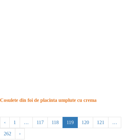
Cosulete din foi de placinta umplute cu crema
‹
1
…
117
118
119
120
121
…
262
›