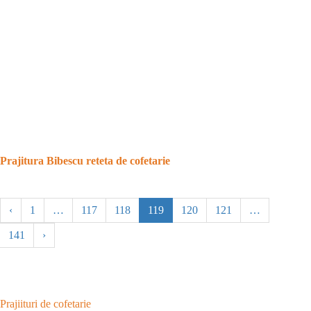
Prajitura Bibescu reteta de cofetarie
‹
1
…
117
118
119
120
121
…
141
›
Prajiituri de cofetarie