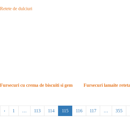
Retete de dulciuri
Fursecuri cu crema de biscuiti si gem
Fursecuri lamaite retet
‹
1
…
113
114
115
116
117
…
355