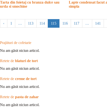
Tarta din foietaj cu branza dulce sau
Lapte condensat facut a
urda si smochine
simpla
‹
1
…
113
114
115
116
117
…
141
Prajiituri de cofetarie
Nu am găsit niciun articol.
Retete de
blaturi de tort
Nu am găsit niciun articol.
Retete de
creme de tort
Nu am găsit niciun articol.
Retete de
pasta de zahar
Nu am găsit niciun articol.