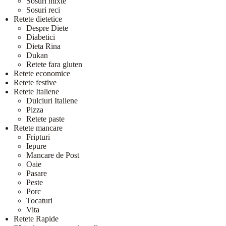
Sosuri mixte
Sosuri reci
Retete dietetice
Despre Diete
Diabetici
Dieta Rina
Dukan
Retete fara gluten
Retete economice
Retete festive
Retete Italiene
Dulciuri Italiene
Pizza
Retete paste
Retete mancare
Fripturi
Iepure
Mancare de Post
Oaie
Pasare
Peste
Porc
Tocaturi
Vita
Retete Rapide