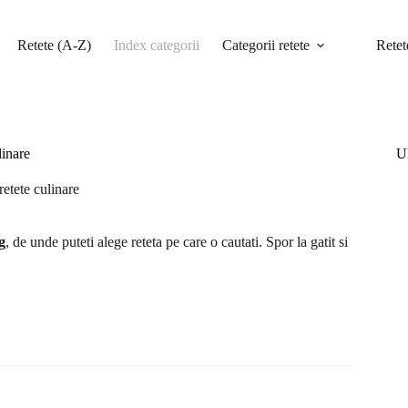
Retete (A-Z)
Index categorii
Categorii retete
Retet
linare
Ul
retete culinare
g
, de unde puteti alege reteta pe care o cautati. Spor la gatit si