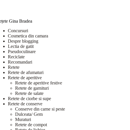
ețete Gina Bradea
Concursuri
Cosmetica din camara
Despre blogging
Lectia de gatit
Pseudoculinare
Reciclate
Recomandari
Retete
Retete de afumaturi
Retete de aperitive
Retete de aperitive festive
Retete de garnituri
Retete de salate
Retete de ciorbe si supe
Retete de conserve
Conserve din carne si peste
Dulceata/ Gem
Muraturi
Retete de compot
Retete de lichior