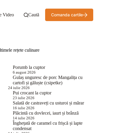
e Video
Caută
Comanda cartile
timele rețete culinare
Porumb la cuptor
6 august 2026
Gulaș unguresc de porc Mangalița cu
cartofi și găluște (csipetke)
24 iulie 2026
Pui crocant la cuptor
23 iulie 2026
Salată de castraveți cu usturoi și mărar
16 iulie 2026
Plăcintă cu dovlecei, iaurt și brânză
14 iulie 2026
Înghețată de caramel cu frișcă și lapte
condensat