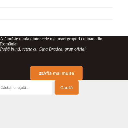
Alătură-te unuia dintre cele mai mari grupuri culinare din
România:
Poftă bună, rețete cu Gina Bradea, grup oficial
.
Află mai multe
Caută