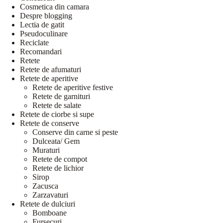
Cosmetica din camara
Despre blogging
Lectia de gatit
Pseudoculinare
Reciclate
Recomandari
Retete
Retete de afumaturi
Retete de aperitive
Retete de aperitive festive
Retete de garnituri
Retete de salate
Retete de ciorbe si supe
Retete de conserve
Conserve din carne si peste
Dulceata/ Gem
Muraturi
Retete de compot
Retete de lichior
Sirop
Zacusca
Zarzavaturi
Retete de dulciuri
Bomboane
Fursecuri