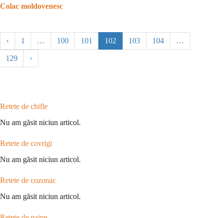
Colac moldovenesc
‹
1
…
100
101
102
103
104
…
129
›
Retete de chifle
Nu am găsit niciun articol.
Retete de covrigi
Nu am găsit niciun articol.
Retete de cozonac
Nu am găsit niciun articol.
Retete de paine