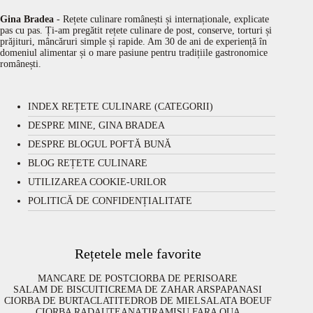
Gina Bradea
- Rețete culinare românești și internaționale, explicate
pas cu pas. Ți-am pregătit rețete culinare de post, conserve, torturi și
prăjituri, mâncăruri simple și rapide. Am 30 de ani de experiență în
domeniul alimentar și o mare pasiune pentru tradițiile gastronomice
românești.
INDEX REȚETE CULINARE (CATEGORII)
DESPRE MINE, GINA BRADEA
DESPRE BLOGUL POFTĂ BUNĂ
BLOG REȚETE CULINARE
UTILIZAREA COOKIE-URILOR
POLITICĂ DE CONFIDENȚIALITATE
Rețetele mele favorite
MANCARE DE POST
CIORBA DE PERISOARE
SALAM DE BISCUITI
CREMA DE ZAHAR ARS
PAPANASI
CIORBA DE BURTA
CLATITE
DROB DE MIEL
SALATA BOEUF
CIORBA RADAUTEANA
TIRAMISU FARA OUA