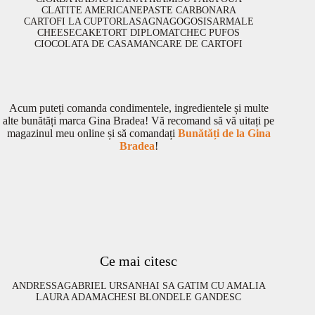
CLATITE AMERICANE
PASTE CARBONARA
CARTOFI LA CUPTOR
LASAGNA
GOGOSI
SARMALE
CHEESECAKE
TORT DIPLOMAT
CHEC PUFOS
CIOCOLATA DE CASA
MANCARE DE CARTOFI
Acum puteți comanda condimentele, ingredientele și multe
alte bunătăți marca Gina Bradea! Vă recomand să vă uitați pe
magazinul meu online și să comandați
Bunătăți de la Gina
Bradea
!
Ce mai citesc
ANDRESSA
GABRIEL URSAN
HAI SA GATIM CU AMALIA
LAURA ADAMACHE
SI BLONDELE GANDESC