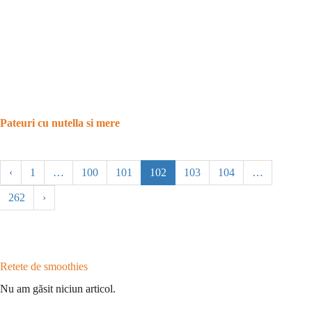
Pateuri cu nutella si mere
‹
1
…
100
101
102
103
104
…
262
›
Retete de smoothies
Nu am găsit niciun articol.