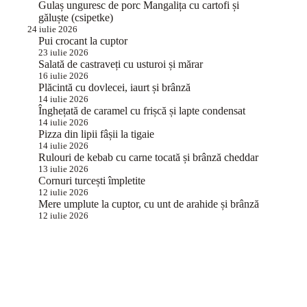
Gulaș unguresc de porc Mangalița cu cartofi și
găluște (csipetke)
24 iulie 2026
Pui crocant la cuptor
23 iulie 2026
Salată de castraveți cu usturoi și mărar
16 iulie 2026
Plăcintă cu dovlecei, iaurt și brânză
14 iulie 2026
Înghețată de caramel cu frișcă și lapte condensat
14 iulie 2026
Pizza din lipii fâșii la tigaie
14 iulie 2026
Rulouri de kebab cu carne tocată și brânză cheddar
13 iulie 2026
Cornuri turcești împletite
12 iulie 2026
Mere umplute la cuptor, cu unt de arahide și brânză
12 iulie 2026