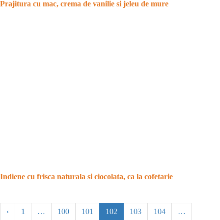
Prajitura cu mac, crema de vanilie si jeleu de mure
Indiene cu frisca naturala si ciocolata, ca la cofetarie
‹
1
…
100
101
102
103
104
…