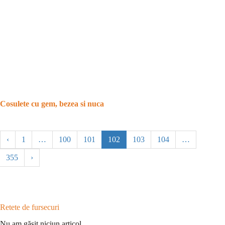
Cosulete cu gem, bezea si nuca
‹
1
…
100
101
102
103
104
…
355
›
Retete de fursecuri
Nu am găsit niciun articol.