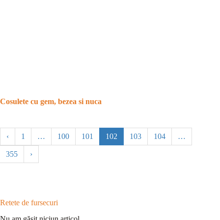
Cosulete cu gem, bezea si nuca
‹
1
…
100
101
102
103
104
…
355
›
Retete de fursecuri
Nu am găsit niciun articol.