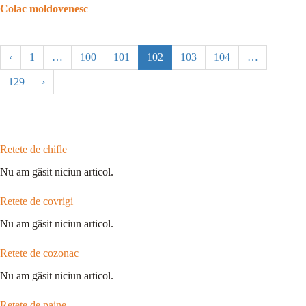
Colac moldovenesc
‹
1
…
100
101
102
103
104
…
129
›
Retete de chifle
Nu am găsit niciun articol.
Retete de covrigi
Nu am găsit niciun articol.
Retete de cozonac
Nu am găsit niciun articol.
Retete de paine