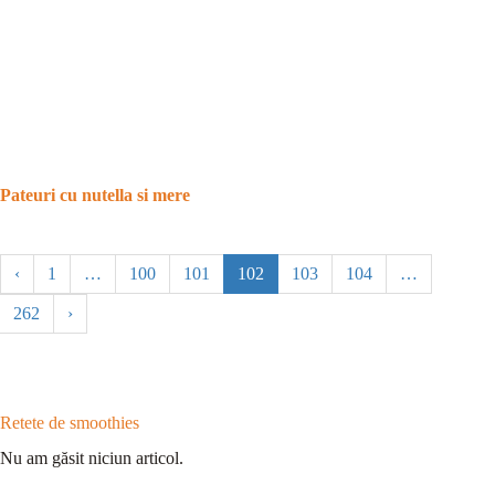
Pateuri cu nutella si mere
‹
1
…
100
101
102
103
104
…
262
›
Retete de smoothies
Nu am găsit niciun articol.