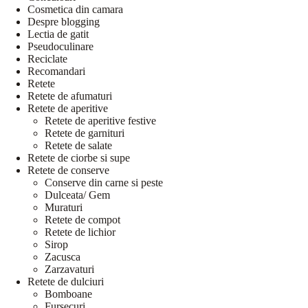
Cosmetica din camara
Despre blogging
Lectia de gatit
Pseudoculinare
Reciclate
Recomandari
Retete
Retete de afumaturi
Retete de aperitive
Retete de aperitive festive
Retete de garnituri
Retete de salate
Retete de ciorbe si supe
Retete de conserve
Conserve din carne si peste
Dulceata/ Gem
Muraturi
Retete de compot
Retete de lichior
Sirop
Zacusca
Zarzavaturi
Retete de dulciuri
Bomboane
Fursecuri