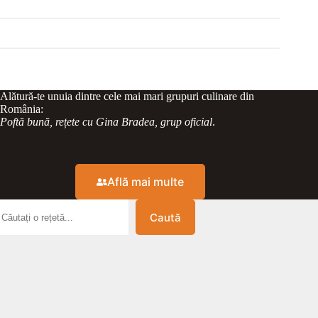
Alătură-te unuia dintre cele mai mari grupuri culinare din
România:
Poftă bună, rețete cu Gina Bradea, grup oficial
.
Află mai multe
Caută