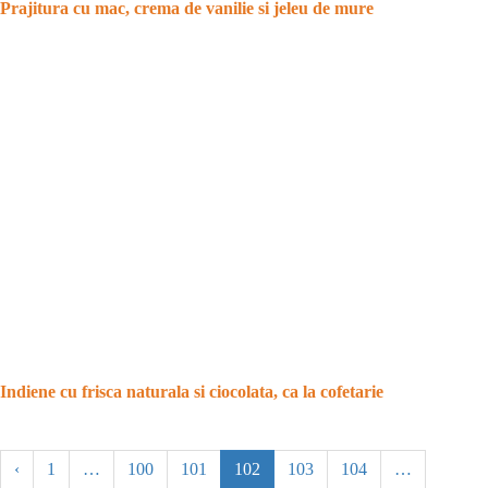
Prajitura cu mac, crema de vanilie si jeleu de mure
Indiene cu frisca naturala si ciocolata, ca la cofetarie
‹
1
…
100
101
102
103
104
…