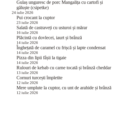
Gulaș unguresc de porc Mangalița cu cartofi și
găluște (csipetke)
24 iulie 2026
Pui crocant la cuptor
23 iulie 2026
Salată de castraveți cu usturoi și mărar
16 iulie 2026
Plăcintă cu dovlecei, iaurt și brânză
14 iulie 2026
Înghețată de caramel cu frișcă și lapte condensat
14 iulie 2026
Pizza din lipii fâșii la tigaie
14 iulie 2026
Rulouri de kebab cu carne tocată și brânză cheddar
13 iulie 2026
Cornuri turcești împletite
12 iulie 2026
Mere umplute la cuptor, cu unt de arahide și brânză
12 iulie 2026