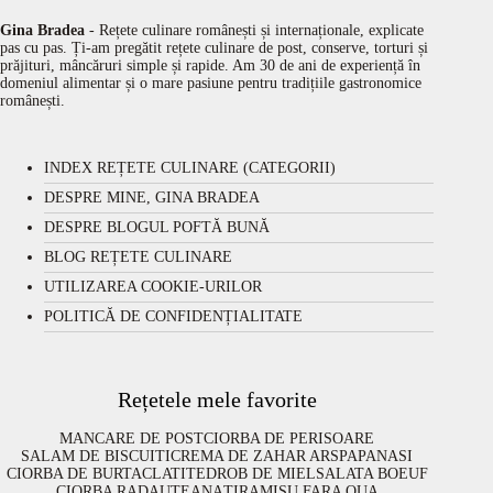
Gina Bradea
- Rețete culinare românești și internaționale, explicate
pas cu pas. Ți-am pregătit rețete culinare de post, conserve, torturi și
prăjituri, mâncăruri simple și rapide. Am 30 de ani de experiență în
domeniul alimentar și o mare pasiune pentru tradițiile gastronomice
românești.
INDEX REȚETE CULINARE (CATEGORII)
DESPRE MINE, GINA BRADEA
DESPRE BLOGUL POFTĂ BUNĂ
BLOG REȚETE CULINARE
UTILIZAREA COOKIE-URILOR
POLITICĂ DE CONFIDENȚIALITATE
Rețetele mele favorite
MANCARE DE POST
CIORBA DE PERISOARE
SALAM DE BISCUITI
CREMA DE ZAHAR ARS
PAPANASI
CIORBA DE BURTA
CLATITE
DROB DE MIEL
SALATA BOEUF
CIORBA RADAUTEANA
TIRAMISU FARA OUA