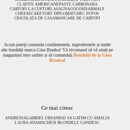
CLATITE AMERICANE
PASTE CARBONARA
CARTOFI LA CUPTOR
LASAGNA
GOGOSI
SARMALE
CHEESECAKE
TORT DIPLOMAT
CHEC PUFOS
CIOCOLATA DE CASA
MANCARE DE CARTOFI
Acum puteți comanda condimentele, ingredientele și multe
alte bunătăți marca Gina Bradea! Vă recomand să vă uitați pe
magazinul meu online și să comandați
Bunătăți de la Gina
Bradea
!
Ce mai citesc
ANDRESSA
GABRIEL URSAN
HAI SA GATIM CU AMALIA
LAURA ADAMACHE
SI BLONDELE GANDESC